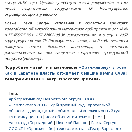
конце 2018 года. Однако существует масса документов, в том
числе подписанных сотрудниками ТУ Росимущества,
опровергающих эту версию.
Позже Елена Сергун направила в областной арбитраж
ходатайство об истребовании материалов арбитражных дел №№
А-57-455/07-36 и А57-22602/08-36, доказывающих, что еще в 2007
году представители ТУ Росимущества знали, в чей собственности
находятся земли бывшего авиазавода, в частности,
расположенные на них защитные сооружения гражданской
обороны (убежища).
Подробнее читайте в материале
«Оранжевому» угроза.
Как в Саратове власть отжимает бывшие земли САЗа»
телеграм-канала «Театр Взрослого Зрителя».
Теги:
Арбитражный суд Поволжского округа
|
ООО
«Перспектива-2011»
|
Арбитражный суд Саратовской
области
|
Двенадцатый арбитражный апелляционный суд
|
ТУ Росимущества
|
иски об изъятии земель
|
САЗ
|
Александр Бернадский
|
Николай Панков
|
Елена Сергун
|
ООО «ТЦ «Оранжевый»
|
телеграм-канал «Театр Взрослого