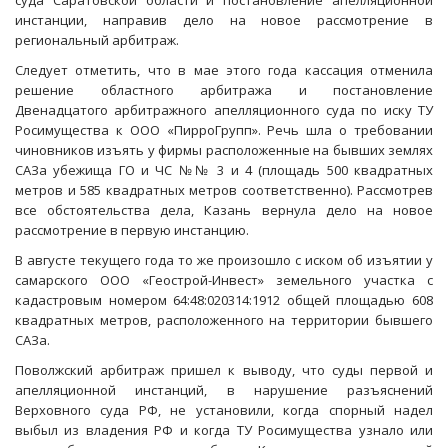
суда Саратовской области и постановление апелляционной
инстанции, направив дело на новое рассмотрение в
региональный арбитраж.
Следует отметить, что в мае этого года кассация отменила
решение областного арбитража и постановление
Двенадцатого арбитражного апелляционного суда по иску ТУ
Росимущества к ООО «ПирроГрупп». Речь шла о требовании
чиновников изъять у фирмы расположенные на бывших землях
САЗа убежища ГО и ЧС №№ 3 и 4 (площадь 500 квадратных
метров и 585 квадратных метров соответственно). Рассмотрев
все обстоятельства дела, Казань вернула дело на новое
рассмотрение в первую инстанцию.
В августе текущего года то же произошло с иском об изъятии у
самарского ООО «Геострой-Инвест» земельного участка с
кадастровым номером 64:48:020314:1912 общей площадью 608
квадратных метров, расположенного на территории бывшего
САЗа.
Поволжский арбитраж пришел к выводу, что суды первой и
апелляционной инстанций, в нарушение разъяснений
Верховного суда РФ, не установили, когда спорный надел
выбыл из владения РФ и когда ТУ Росимущества узнало или