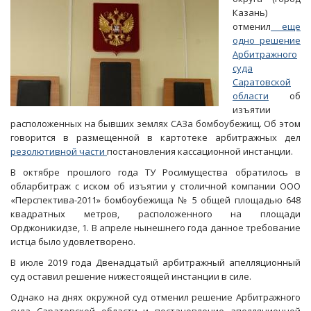
Казань)
отменил
еще
одно решение
Арбитражного
суда
Саратовской
области
об
изъятии
расположенных на бывших землях САЗа бомбоубежищ. Об этом
говорится в размещенной в картотеке арбитражных дел
резолютивной части
постановления кассационной инстанции.
В октябре прошлого года ТУ Росимущества обратилось в
обларбитраж с иском об изъятии у столичной компании ООО
«Перспектива-2011» бомбоубежища № 5 общей площадью 648
квадратных метров, расположенного на площади
Орджоникидзе, 1. В апреле нынешнего года данное требование
истца было удовлетворено.
В июле 2019 года Двенадцатый арбитражный апелляционный
суд оставил решение нижестоящей инстанции в силе.
Однако на днях окружной суд отменил решение Арбитражного