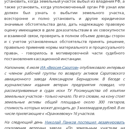
установить, когда земельный участок выбыл из владения РФ, а
также установить, когда уполномоченный орган РФ узнал или
должен был узнать о выбытии земельного участка,
всесторонне и полно установить и другие юридически
значимые обстоятельства дела, дать надлежащую правовую
оценку имеющимся в деле доказательствам в их совокупности
и взаимной связи, проверить в полном объеме доводы сторон
и с учетом установленных обстоятельств принять решение,
правильно применив нормы материального и процессуального
права», - говорилось в мотивировочной части судебного
постановления кассационной инстанции.
Напомним, 4 июля
ИА «Версия-Саратов»
опубликовало интервью
с членом рабочей группы по возврату активов Саратовского
авиационного завода Александром Бернадским. В беседе с
журналистами издания ветеран предприятия поведал, что
рассматриваемые в судах иски ТУ Росимущества об изъятии
земельных участков - только начало. По его словам, на кону стоят
земельные активы общей площадью около 300 гектаров,
стоимость которых может доходить до 3 миллиардов рублей. В их
числе прилегающие к «Оранжевому» 16 участков.
На следующий день
Николай Панков поспешил дезавуировать
откровения ветерана завода. «По земельным участкам на