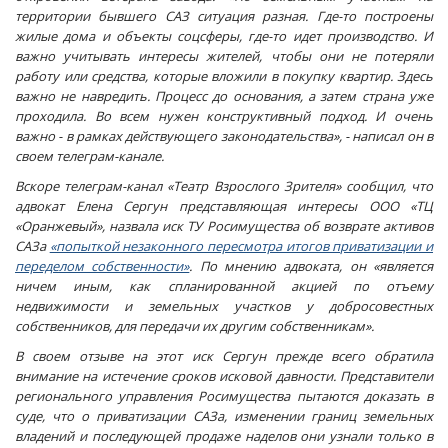
территории бывшего САЗ ситуация разная. Где-то построены
жилые дома и объекты соцсферы, где-то идет производство. И
важно учитывать интересы жителей, чтобы они не потеряли
работу или средства, которые вложили в покупку квартир. Здесь
важно не навредить. Процесс до основания, а затем страна уже
проходила. Во всем нужен конструктивный подход. И очень
важно - в рамках действующего законодательства», - написал он в
своем телеграм-канале.
Вскоре телеграм-канал «Театр Взрослого Зрителя» сообщил, что
адвокат Елена Сергун представляющая интересы ООО «ТЦ
«Оранжевый», назвала иск ТУ Росимущества об возврате активов
САЗа
«попыткой незаконного пересмотра итогов приватизации и
переделом собственности»
. По мнению адвоката, он «является
ничем иным, как спланированной акцией по отъему
недвижимости и земельных участков у добросовестных
собственников, для передачи их другим собственникам».
В своем отзыве на этот иск Сергун прежде всего обратила
внимание на истечение сроков исковой давности. Представители
регионального управления Росимущества пытаются доказать в
суде, что о приватизации САЗа, изменении границ земельных
владений и последующей продаже наделов они узнали только в