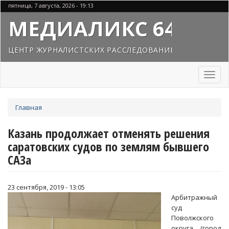
Перейти
пятница, 7 августа, 2026 - 19:13
к
МЕДИАЛИКС 64
основному
содержанию
ЦЕНТР ЖУРНАЛИСТСКИХ РАССЛЕДОВАНИЙ
Toggl
naviga
Вы
Главная
здесь
Казань продолжает отменять решения
саратовских судов по землям бывшего
САЗа
23 сентября, 2019 - 13:05
Арбитражный
суд
Поволжского
округа (город