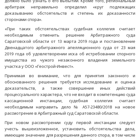
должно было узнать о его выбытии. Кроме того, региональный
арбитраж неправильно определил «круг подлежащих
доказыванию обстоятельств и степень их доказанности
сторонами спора».
«При таких обстоятельствах судебная коллегия считает
необходимым отменить решение Арбитражного суда
Саратовской области от 13 марта 2019 года и постановление
Двенадцатого арбитражного апелляционного суда от 23 мая
2019 года об удовлетворении иска об истребовании спорного
имущества из чужого незаконного владения земельного
участка у ООО «Геострой-Инвест».
Принимая во внимание, что для принятия законного и
обоснованного решения требуется исследование и оценка
доказательств, а также совершение иных действий
процессуального характера, что не входит в компетенцию суда
кассационной инстанции, судебная коллегия считает
необходимым направить дело № А57-23480/2018 на новое
рассмотрение в Арбитражный суд Саратовской области.
При новом рассмотрении суду первой инстанции следует
учесть вышеизложенное, установить обстоятельства дела,
имеющие значение для разрешения данного спора, в том числе