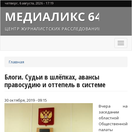
Перейти
четверг, 6 августа, 2026 - 17:19
к
МЕДИАЛИКС 64
основному
содержанию
ЦЕНТР ЖУРНАЛИСТСКИХ РАССЛЕДОВАНИЙ
Toggl
naviga
Вы
Главная
здесь
Блоги. Судьи в шлёпках, авансы
правосудию и оттепель в системе
30 октября, 2019 - 09:15
Вчера на
заседании
областной
Общественной
палаты