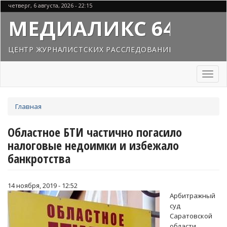
Перейти
четверг, 6 августа, 2026 - 22:15
к
МЕДИАЛИКС 64
основному
содержанию
ЦЕНТР ЖУРНАЛИСТСКИХ РАССЛЕДОВАНИЙ
Toggl
naviga
Вы
Главная
здесь
Областное БТИ частично погасило
налоговые недоимки и избежало
банкротства
14 ноября, 2019 - 12:52
Арбитражный
суд
Саратовской
области