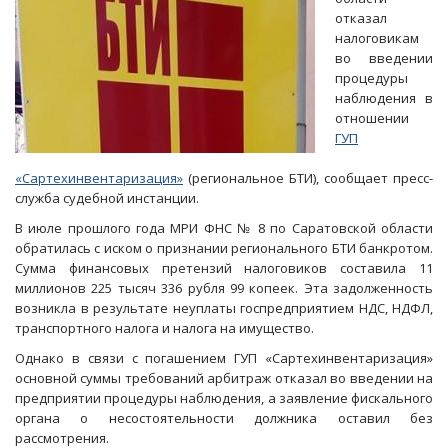
отказал
налоговикам
во введении
процедуры
наблюдения в
отношении
ГУП
«Сартехинвентаризация»
(региональное БТИ), сообщает пресс-
служба судебной инстанции.
В июле прошлого года МРИ ФНС № 8 по Саратовской области
обратилась с иском о признании регионального БТИ банкротом.
Сумма финансовых претензий налоговиков составила 11
миллионов 225 тысяч 336 рубля 99 копеек. Эта задолженность
возникла в результате неуплаты госпредприятием НДС, НДФЛ,
транспортного налога и налога на имущество.
Однако в связи с погашением ГУП «Сартехинвентаризация»
основной суммы требований арбитраж отказал во введении на
предприятии процедуры наблюдения, а заявление фискального
органа о несостоятельности должника оставил без
рассмотрения.