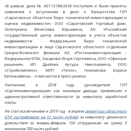
«В рамках дела № А57-12184/2018 поступили и были приняты
заявления о вступлении в дело о банкротстве ГУП
«Саратовское областное бюро технической инвентаризации и
оценки недвижимости»: ООО «Саратовский торговый дом»,
Зелепукина Вячеслава Юрьевича, АО «Российский
государственный центр инвентаризации и учета объектов
недвижимости - Федеральное бюро технической
инвентаризации» в лице Саратовского областного отделения
Средне-Волжского филиала АО «Ростехинвентаризация -
Федеральное БТИ», Захарова Игоря Сергеевича, ООО «Офисные
решения», ИП Дрейлих Артура Николаевича, ООО
«Стройкомплекс», МУП «Тепло», Ножникова Бориса
Евгеньевича», - отмечается в пресс-релизе.
Напомним, в 2018 году руководителя ГУП
«Сартехинвентаризация» как минимум дважды привлекали к
административной ответственности за невыплату заработной
платы.
Не стал исключением и 2019 год - в апреле
директора областного
БТИ оштрафовали на 12 тысяч рублей
за невыплату денежного
довольствия за январь-февраль 154 сотрудникам на сумму 5
миллионов 700 тысяч рублей.