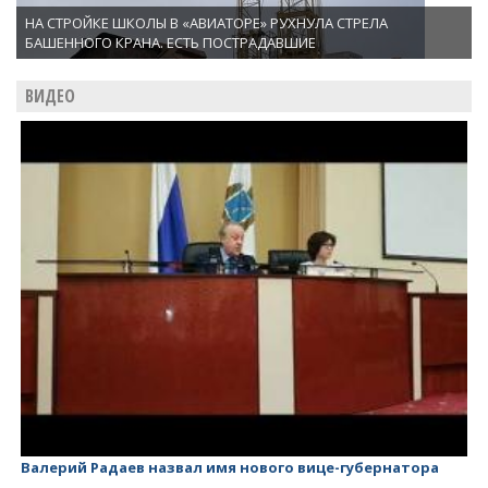
НА СТРОЙКЕ ШКОЛЫ В «АВИАТОРЕ» РУХНУЛА СТРЕЛА
БАШЕННОГО КРАНА. ЕСТЬ ПОСТРАДАВШИЕ
ВИДЕО
Валерий Радаев назвал имя нового вице-губернатора
Ва