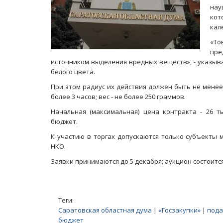
нау
ко
кал
«То
пре
источником выделения вредных веществ», - указыва
белого цвета.
При этом радиус их действия должен быть не менее 
более 3 часов; вес - не более 250 граммов.
Начальная (максимальная) цена контракта - 26 т
бюджет.
К участию в торгах допускаются только субъекты
НКО.
Заявки принимаются до 5 декабря; аукцион состоится
Теги:
Саратовская областная дума
|
«Госзакупки»
|
пода
бюджет