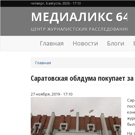
Перейти
четверг, 6 августа, 2026 - 17:13
к
МЕДИАЛИКС 64
основному
содержанию
ЦЕНТР ЖУРНАЛИСТСКИХ РАССЛЕДОВАНИЙ
Главная
Новости
Блоги
Вы
Главная
здесь
Саратовская облдума покупает за
27 ноября, 2019 - 17:10
Сар
пос
кон
жур
был
На 