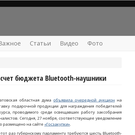
Важное
Статьи
Видео
Фото
 счет бюджета Bluetooth-наушники
атовская областная дума
объявила очередной аукцион
на
тавку подарочной продукции для награждения победителей
курса, проводимого среди освещавших работу заксобрания
налистов. Сегодня, 27 ноября, соответствующее уведомление
о размещено на сайте
«Госзакупки»
.
этот раз губернскому парламенту требуются шесть Bluetooth-