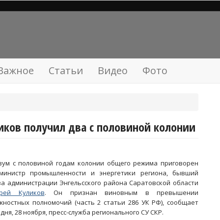
Важное
Статьи
Видео
Фото
ков получил два с половиной колонии
вум с половиной годам колонии общего режима приговорен
-министр промышленности и энергетики региона, бывший
ва администрации Энгельсского района Саратовской области
рей Куликов
. Он признан виновным в превышении
жностных полномочий (часть 2 статьи 286 УК РФ), сообщает
одня, 28 ноября, пресс-служба регионального СУ СКР.