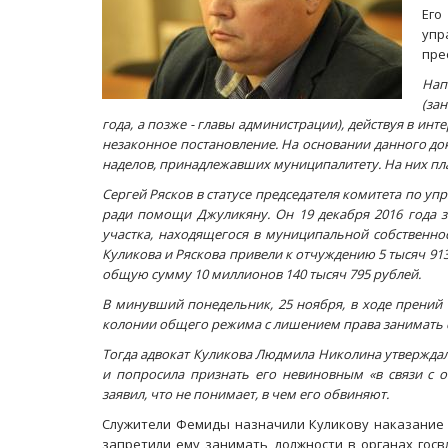
Его
упр
пре
Нап
(за
года, а позже - главы администрации), действуя в инт
незаконное постановление. На основании данного до
наделов, принадлежавших муниципалитету. На них п
Сергей Рясков в статусе председателя комитета по 
ради помощи Джуликяну. Он 19 декабря 2016 года 
участка, находящегося в муниципальной собственно
Куликова и Ряскова привели к отчуждению 5 тысяч 9
общую сумму 10 миллионов 140 тысяч 795 рублей.
В минувший понедельник, 25 ноября, в ходе прений 
колонии общего режима с лишением права занимать с
Тогда адвокат Куликова Людмила Николина утверждала
и попросила признать его невиновным «в связи с о
заявил, что не понимает, в чем его обвиняют.
Служители Фемиды назначили Куликову наказание в
запретили ему занимать должности в органах госв