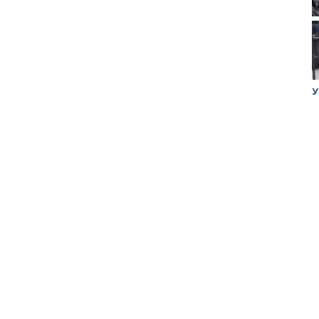
ук убийцы
Митинг против планов Росатома по
У
строительству завода в Горном