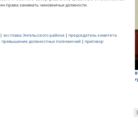
шен права занимать чиновничьи должности.
|
экс-глава Энгельсского района
|
председатель комитета
|
превышение должностных полномочий
|
приговор
лаган»
На обсуждении проекта завода в Горном едва не
В
случилась потасовка
г