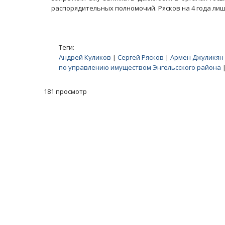
распорядительных полномочий. Рясков на 4 года ли
Теги:
Андрей Куликов
|
Сергей Рясков
|
Армен Джуликян
по управлению имуществом Энгельсского района
181 просмотр
Масленичный концерт ансамбля «Ба