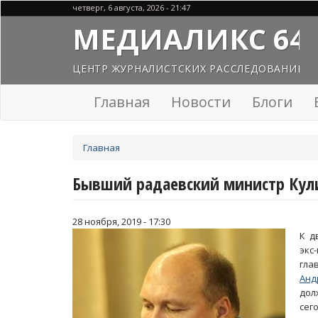
Перейти
четверг, 6 августа, 2026 - 21:47
к
МЕДИАЛИКС 64
основному
содержанию
ЦЕНТР ЖУРНАЛИСТСКИХ РАССЛЕДОВАНИЙ
Главная
Новости
Блоги
Вы
Главная
здесь
Бывший радаевский министр Кули
28 ноября, 2019 - 17:30
К д
экс
гла
Анд
дол
сег