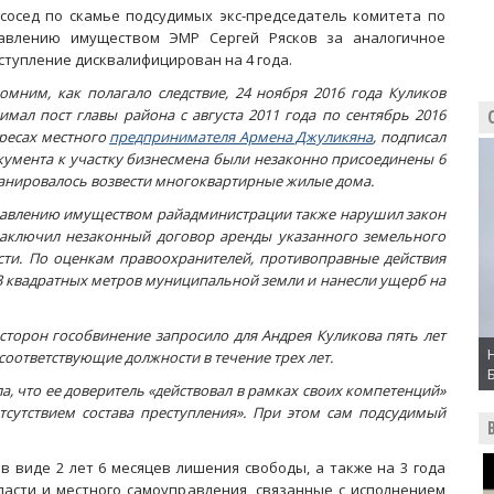
 сосед по скамье подсудимых экс-председатель комитета по
авлению имуществом ЭМР Сергей Рясков за аналогичное
ступление дисквалифицирован на 4 года.
омним, как полагало следствие, 24 ноября 2016 года Куликов
нимал пост главы района с августа 2011 года по сентябрь 2016
ересах местного
предпринимателя Армена Джуликяна
, подписал
кумента к участку бизнесмена были незаконно присоединены 6
ланировалось возвести многоквартирные жилые дома.
управлению имуществом райадминистрации также нарушил закон
заключил незаконный договор аренды указанного земельного
сти. По оценкам правоохранителей, противоправные действия
13 квадратных метров муниципальной земли и нанесли ущерб на
сторон гособвинение запросило для Андрея Куликова пять лет
оответствующие должности в течение трех лет.
, что ее доверитель «действовал в рамках своих компетенций»
тсутствием состава преступления». При этом сам подсудимый
 виде 2 лет 6 месяцев лишения свободы, а также на 3 года
ласти и местного самоуправления, связанные с исполнением