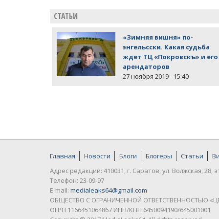
СТАТЬИ
«Зимняя вишня» по-
энгельсски. Какая судьба
ждет ТЦ «Покровскъ» и его
арендаторов
27 ноября 2019 - 15:40
Главная
Новости
Блоги
Блогеры
Статьи
В
Адрес редакции: 410031, г. Саратов, ул. Волжская, 28, э
Телефон: 23-09-97
E-mail:
medialeaks64@gmail.com
ОБЩЕСТВО С ОГРАНИЧЕННОЙ ОТВЕТСТВЕННОСТЬЮ «Ц
ОГРН 1166451064867 ИНН/КПП 6450094190/645001001