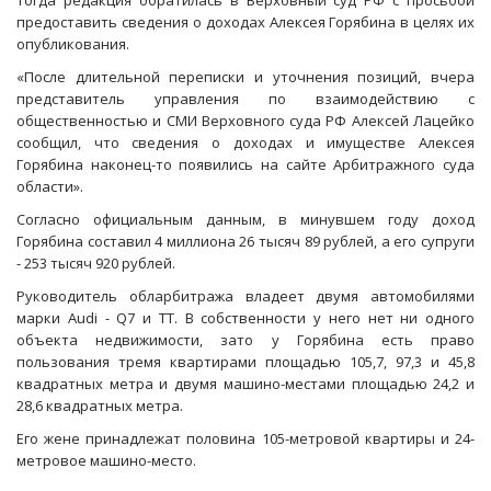
Тогда редакция обратилась в Верховный суд РФ с просьбой
предоставить сведения о доходах Алексея Горябина в целях их
опубликования.
«После длительной переписки и уточнения позиций, вчера
представитель управления по взаимодействию с
общественностью и СМИ Верховного суда РФ Алексей Лацейко
сообщил, что сведения о доходах и имуществе Алексея
Горябина наконец-то появились на сайте Арбитражного суда
области».
Согласно официальным данным, в минувшем году доход
Горябина составил 4 миллиона 26 тысяч 89 рублей, а его супруги
- 253 тысяч 920 рублей.
Руководитель обларбитража владеет двумя автомобилями
марки Audi - Q7 и ТТ. В собственности у него нет ни одного
объекта недвижимости, зато у Горябина есть право
пользования тремя квартирами площадью 105,7, 97,3 и 45,8
квадратных метра и двумя машино-местами площадью 24,2 и
28,6 квадратных метра.
Его жене принадлежат половина 105-метровой квартиры и 24-
метровое машино-место.