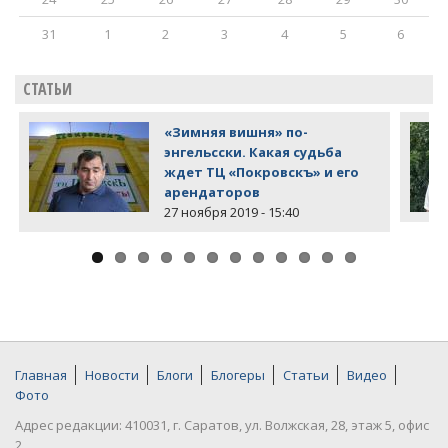
31
1
2
3
4
5
6
СТАТЬИ
«Зимняя вишня» по-
энгельсски. Какая судьба
ждет ТЦ «Покровскъ» и его
арендаторов
27 ноября 2019 - 15:40
Главная
Новости
Блоги
Блогеры
Статьи
Видео
Фото
Адрес редакции: 410031, г. Саратов, ул. Волжская, 28, этаж 5, офис
2.