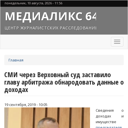
Перейти
понедельник, 10 августа, 2026 - 11:56
к
МЕДИАЛИКС 64
основному
содержанию
ЦЕНТР ЖУРНАЛИСТСКИХ РАССЛЕДОВАНИЙ
Toggl
naviga
Вы
Главная
здесь
СМИ через Верховный суд заставило
главу арбитража обнародовать данные о
доходах
19 сентября, 2019 - 10:05
Сведения о
доходах и
имуществе
председателя