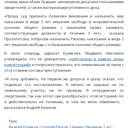
словам, вина обоих бывших чиновников доказана показаниями
свидетелей, а также материалами уголовного дела.
«Прошу суд признать Куликова виновным и назначить ему
наказание в виде 5 лет лишения свободы в исправительной
колонии общего режима с лишением права занимать
соответствующие должности в течение 3 лет», - сказала
Прозатетова, попросив назначить Ряскову наказание в виде 2
лет лишения свободы с отбыванием в колонии общего режима.
В свою очередь адвокат Куликова Людмила Николина
утверждала, что ее доверитель
«действовал в рамках своих
компетенций»
и попросила признать его невиновным «в связи с
отсутствием состава преступления».
«Я хочу добавить. На первом же допросе я сразу сказал, что
подписал это постановление. Я ничего не скрывал ни по
земельному участку, ни по гаражам. Я сотрудничал со
следствием, так как хотел сам разобраться с этой историей. Но
я действительно не понимаю, в чем же меня обвиняют», -
высказался Андрей Куликов.
Теги:
Андрей Куликов
|
Сергей Рясков
|
Армен Джуликян
|
экс-