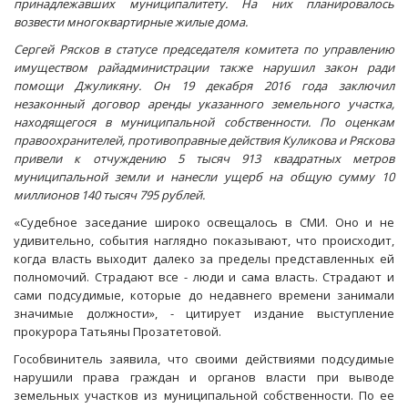
принадлежавших муниципалитету. На них планировалось
возвести многоквартирные жилые дома.
Сергей Рясков в статусе председателя комитета по управлению
имуществом райадминистрации также нарушил закон ради
помощи Джуликяну. Он 19 декабря 2016 года заключил
незаконный договор аренды указанного земельного участка,
находящегося в муниципальной собственности. По оценкам
правоохранителей, противоправные действия Куликова и Ряскова
привели к отчуждению 5 тысяч 913 квадратных метров
муниципальной земли и нанесли ущерб на общую сумму 10
миллионов 140 тысяч 795 рублей.
«Судебное заседание широко освещалось в СМИ. Оно и не
удивительно, события наглядно показывают, что происходит,
когда власть выходит далеко за пределы представленных ей
полномочий. Страдают все - люди и сама власть. Страдают и
сами подсудимые, которые до недавнего времени занимали
значимые должности», - цитирует издание выступление
прокурора Татьяны Прозатетовой.
Гособвинитель заявила, что своими действиями подсудимые
нарушили права граждан и органов власти при выводе
земельных участков из муниципальной собственности. По ее