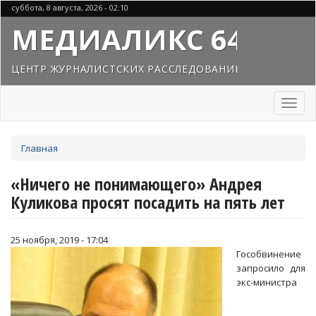
Перейти
суббота, 8 августа, 2026 - 02:10
к
МЕДИАЛИКС 64
основному
содержанию
ЦЕНТР ЖУРНАЛИСТСКИХ РАССЛЕДОВАНИЙ
Toggl
naviga
Вы
Главная
здесь
«Ничего не понимающего» Андрея
Куликова просят посадить на пять лет
25 ноября, 2019 - 17:04
Гособвинение
запросило для
экс-министра