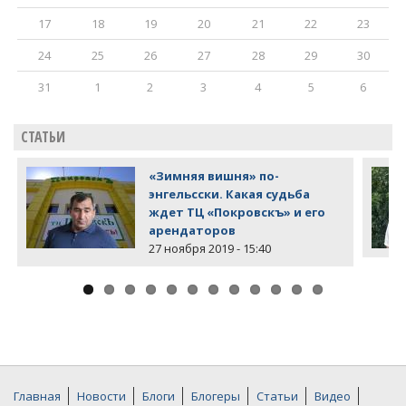
17
18
19
20
21
22
23
24
25
26
27
28
29
30
31
1
2
3
4
5
6
СТАТЬИ
«Зимняя вишня» по-
энгельсски. Какая судьба
ждет ТЦ «Покровскъ» и его
арендаторов
27 ноября 2019 - 15:40
Главная
Новости
Блоги
Блогеры
Статьи
Видео