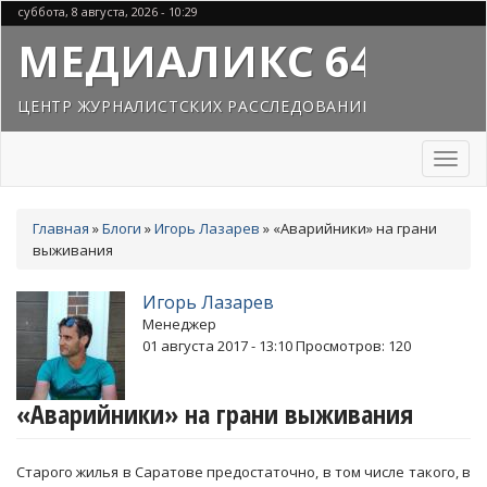
Перейти
суббота, 8 августа, 2026 - 10:29
к
МЕДИАЛИКС 64
основному
содержанию
ЦЕНТР ЖУРНАЛИСТСКИХ РАССЛЕДОВАНИЙ
Toggl
naviga
Вы
Главная
»
Блоги
»
Игорь Лазарев
»
«Аварийники» на грани
здесь
выживания
Игорь Лазарев
Менеджер
01 августа 2017 - 13:10
Просмотров: 120
«Аварийники» на грани выживания
Старого жилья в Саратове предостаточно, в том числе такого, в