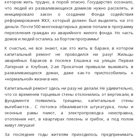
котором жить трудно, а порой опасно. Государство осознало,
что людей из разваливающихся домиков нужно расселять, и
инициировало закон о создании Фонда содействия
реформирования ЖКХ, который должен был выделять на это
деньги. Почти 500 многоквартирных домов попали в программу
переселения граждан из аварийного жилого фонда. Но часть
домов и людей остались за бортом программы!
К счастью, не все знают, как это жить в бараке, в котором
капитальный ремонт не проводился ни разу! Жильцы
аварийных бараков в поселке Елшанка на улицах Первая
Лагерная и Клубная, 2-ая Прокатная привыкли выживать в
разваливающихся домах, даже как-то приспособились к
«нормальной» жизни в них.
Капитальный ремонт здесь ни разу не делали. Не удивительно,
что со временем торцевые стены отклонились от вертикали, в
фундаменте появились трещины, капитальные стены
выгибаются… С потолка обваливается штукатурка, полы и
оконные рамы гниют, а электропроводка неисправна,
отопления нет, в квартирах плесень и грибок, а под полом
живут лягушки!
За последние годы жителям приходилось предпринимать