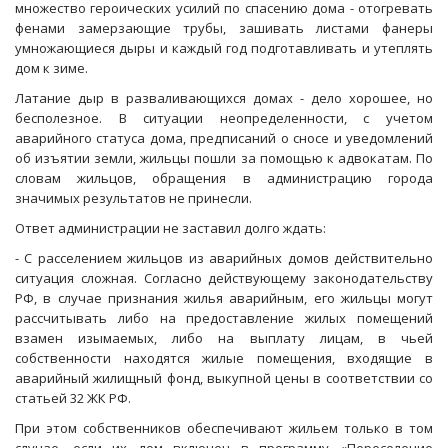
множество героических усилий по спасению дома - отогревать
фенами замерзающие трубы, зашивать листами фанеры
умножающиеся дыры и каждый год подготавливать и утеплять
дом к зиме.
Латание дыр в разваливающихся домах - дело хорошее, но
бесполезное. В ситуации неопределенности, с учетом
аварийного статуса дома, предписаний о сносе и уведомлений
об изъятии земли, жильцы пошли за помощью к адвокатам. По
словам жильцов, обращения в администрацию города
значимых результатов не принесли.
Ответ администрации не заставил долго ждать:
- С расселением жильцов из аварийных домов действительно
ситуация сложная. Согласно действующему законодательству
РФ, в случае признания жилья аварийным, его жильцы могут
рассчитывать либо на предоставление жилых помещений
взамен изымаемых, либо на выплату лицам, в чьей
собственности находятся жилые помещения, входящие в
аварийный жилищный фонд, выкупной цены в соответствии со
статьей 32 ЖК РФ.
При этом собственников обеспечивают жильем только в том