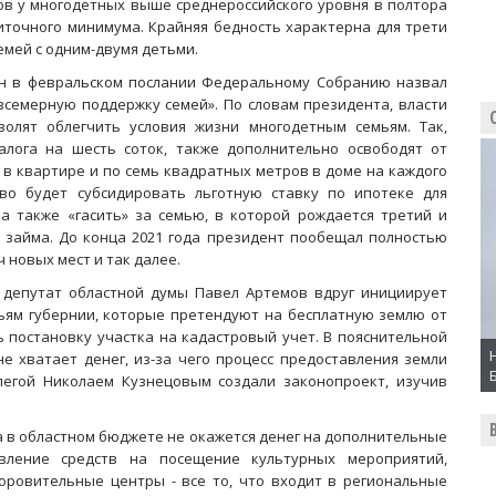
в у многодетных выше среднероссийского уровня в полтора
житочного минимума. Крайняя бедность характерна для трети
емей с одним-двумя детьми.
ин в февральском послании Федеральному Собранию назвал
всемерную поддержку семей». По словам президента, власти
олят облегчить условия жизни многодетным семьям. Так,
лога на шесть соток, также дополнительно освободят от
 в квартире и по семь квадратных метров в доме на каждого
тво будет субсидировать льготную ставку по ипотеке для
а также «гасить» за семью, в которой рождается третий и
 займа. До конца 2021 года президент пообещал полностью
ч новых мест и так далее.
и депутат областной думы Павел Артемов вдруг инициирует
ьям губернии, которые претендуют на бесплатную землю от
ь постановку участка на кадастровый учет. В пояснительной
е хватает денег, из-за чего процесс предоставления земли
ллегой Николаем Кузнецовым создали законопроект, изучив
ра в областном бюджете не окажется денег на дополнительные
вление средств на посещение культурных мероприятий,
оровительные центры - все то, что входит в региональные