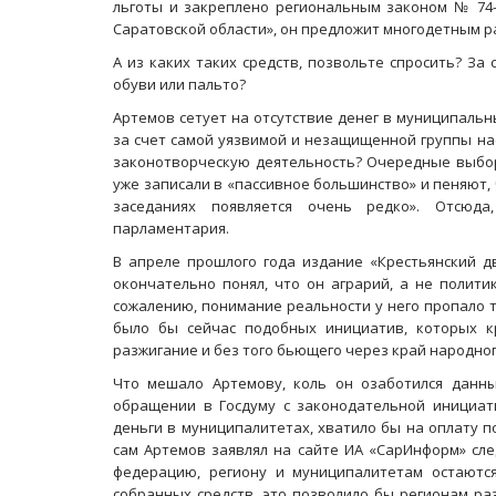
льготы и закреплено региональным законом № 74
Саратовской области», он предложит многодетным р
А из каких таких средств, позвольте спросить? За
обуви или пальто?
Артемов сетует на отсутствие денег в муниципальн
за счет самой уязвимой и незащищенной группы на
законотворческую деятельность? Очередные выбор
уже записали в «пассивное большинство» и пеняют,
заседаниях появляется очень редко». Отсюда
парламентария.
В апреле прошлого года издание «Крестьянский д
окончательно понял, что он аграрий, а не полити
сожалению, понимание реальности у него пропало т
было бы сейчас подобных инициатив, которых 
разжигание и без того бьющего через край народног
Что мешало Артемову, коль он озаботился данны
обращении в Госдуму с законодательной инициат
деньги в муниципалитетах, хватило бы на оплату п
сам Артемов заявлял на сайте ИА «СарИнформ» сле
федерацию, региону и муниципалитетам остаютс
собранных средств, это позволило бы регионам раз