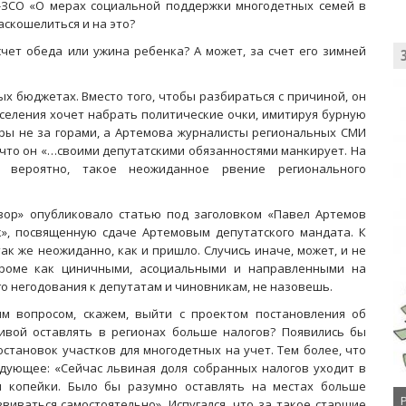
-ЗСО «О мерах социальной поддержки многодетных семей в
аскошелиться и на это?
 счет обеда или ужина ребенка? А может, за счет его зимней
ых бюджетах. Вместо того, чтобы разбираться с причиной, он
селения хочет набрать политические очки, имитируя бурную
ы не за горами, а Артемова журналисты региональных СМИ
 что он «…своими депутатскими обязанностями манкирует. На
, вероятно, такое неожиданное рвение регионального
вор» опубликовало статью под заголовком «Павел Артемов
к», посвященную сдаче Артемовым депутатского мандата. К
ак же неожиданно, как и пришло. Случись иначе, может, и не
кроме как циничными, асоциальными и направленными на
о негодования к депутатам и чиновникам, не назовешь.
м вопросом, скажем, выйти с проектом постановления об
ивой оставлять в регионах больше налогов? Появились бы
остановок участков для многодетных на учет. Тем более, что
дующее: «Сейчас львиная доля собранных налогов уходит в
я копейки. Было бы разумно оставлять на местах больше
виваться самостоятельно». Испугался, что за такое старшие