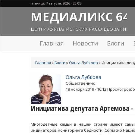
Перейти
пятница, 7 августа, 2026 - 20:05
к
МЕДИАЛИКС 64
основному
содержанию
ЦЕНТР ЖУРНАЛИСТСКИХ РАССЛЕДОВАНИЙ
Главная
Новости
Блоги
Вы
Главная
»
Блоги
»
Ольга Лубкова
»
Инициатива депу
здесь
Ольга Лубкова
Общественник
18 ноября 2019 - 10:12
Просмотров: 5
Инициатива депутата Артемова -
Многодетные семьи в нашей стране имеют самый
индикаторов мониторинга бедности. Согласно Наци