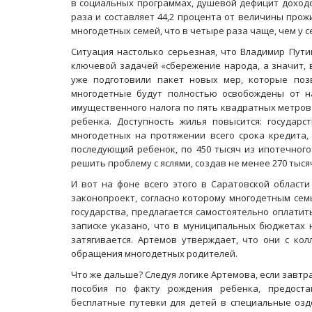
в социальных программах, душевой дефицит доходо
раза и составляет 44,2 процента от величины про
многодетных семей, что в четыре раза чаще, чем у с
Ситуация настолько серьезная, что Владимир Пут
ключевой задачей «сбережение народа, а значит, 
уже подготовили пакет новых мер, которые позв
многодетные будут полностью освобождены от на
имущественного налога по пять квадратных метров
ребенка. Доступность жилья повысится: государс
многодетных на протяжении всего срока кредита, 
последующий ребенок, по 450 тысяч из ипотечного
решить проблему с яслями, создав не менее 270 тыся
И вот на фоне всего этого в Саратовской област
законопроект, согласно которому многодетным сем
государства, предлагается самостоятельно оплатит
записке указано, что в муниципальных бюджетах н
затягивается. Артемов утверждает, что они с ко
обращения многодетных родителей.
Что же дальше? Следуя логике Артемова, если завт
пособия по факту рождения ребенка, предоста
бесплатные путевки для детей в специальные озд