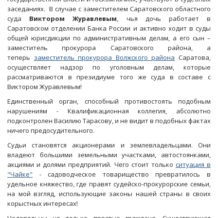
заседаниях. В случае с заместителем Саратовского областного
суда
Виктором Журавлевым
, чья дочь работает в
Саратовском отделении Банка России и активно ходит в суды
общей юрисдикции по административным делам, а его сын –
заместитель прокурора Саратовского района, а
теперь
заместитель прокурора Волжского района
Саратова,
осуществляет надзор по уголовным делам, которые
рассматриваются в президиуме того же суда в составе с
Виктором Журавлевым!
Единственный орган, способный противостоять подобным
нарушениям - Квалификационная коллегия, абсолютно
подконтролен Василию Тарасову, и не видит в подобных фактах
ничего предосудительного.
Судьи становятся акционерами и землевладельцами. Они
владеют большими земельными участками, автостоянками,
акциями и долями предприятий. Чего стоит только
ситуация в
"Чайке"
- садоводческое товарищество превратилось в
удельное княжество, где правят судейско-прокурорские семьи,
на мой взгляд, использующие законы нашей страны в своих
корыстных интересах!