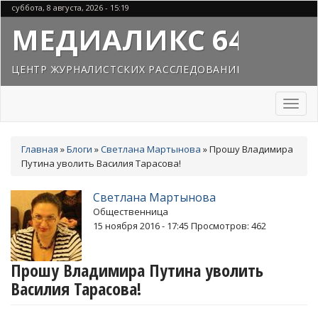
Перейти
суббота, 8 августа, 2026 - 15:19
к
МЕДИАЛИКС 64
основному
содержанию
ЦЕНТР ЖУРНАЛИСТСКИХ РАССЛЕДОВАНИЙ
Toggl
naviga
Вы
Главная
»
Блоги
»
Светлана Мартынова
»
Прошу Владимира
здесь
Путина уволить Василия Тарасова!
Светлана Мартынова
Общественница
15 ноября 2016 - 17:45
Просмотров: 462
Прошу Владимира Путина уволить
Василия Тарасова!