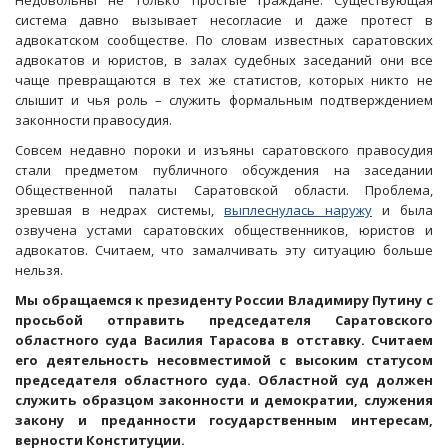
Недовольны не только простые граждане. Существующая
система давно вызывает несогласие и даже протест в
адвокатском сообществе. По словам известных саратовских
адвокатов и юристов, в залах судебных заседаний они все
чаще превращаются в тех же статистов, которых никто не
слышит и чья роль – служить формальным подтверждением
законности правосудия.
Совсем недавно пороки и изъяны саратовского правосудия
стали предметом публичного обсуждения на заседании
Общественной палаты Саратовской области. Проблема,
зревшая в недрах системы,
выплеснулась наружу
и была
озвучена устами саратовских общественников, юристов и
адвокатов. Считаем, что замалчивать эту ситуацию больше
нельзя.
Мы обращаемся к президенту России Владимиру Путину с
просьбой отправить председателя Саратовского
областного суда Василия Тарасова в отставку. Считаем
его деятельность несовместимой с высоким статусом
председателя областного суда. Областной суд должен
служить образцом законности и демократии, служения
закону и преданности государственным интересам,
верности Конституции.