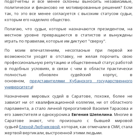
подотчетны и все менее склонны выносить независимые,
политически и финансово не мотивированные решения? Если
так, то это все менее согласуется с высоким статусом судьи,
которым его наделило общество.
Полагаю, что судьи, которые назначаются президентом, на
местном уровне превращаются в статистов и вынуждены
играть по правилам, которые им диктуют "сверху".
По моим впечатлениям, несогласные при первой же
возможности уходят в отставку, не желая порочить свою
профессиональную репутацию и общественный статус работой
в подобных условиях, в связи с чем в области практически
полностью обновлен судейский корпус, в
основном,
представителями Кубанского государственного
университета
!
Назначение мировых судей в Саратове, похоже, более не
зависит ни от квалификационной коллегии, ни от областного
парламента, а стало личной прерогативой Василия Тарасова и
его заместителя и однокурсника
Евгения Шепелина
. Многие в
Саратове знают, что произошло с бывшей мировой
судьей
Еленой Любчиковой
, которая, как отмечали в СМИ, стала
жертвой вертикали, выстроенной этими людьми.