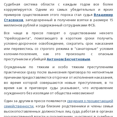
Судебная система области с каждым годом все более
коррумпируется. Одним из самых убедительных и ярких
примеров существования этого порока стал судья
Владимир
Стасенков
, заподозренный в получении взятки в размере 15
миллионов рублей и задержанный сотрудниками ФСБ.
Все чаще в прессе говорят о существовании некоего
"прейскуранта", помогающего в короткие сроки получить
условно-досрочное освобождение, сократить срок наказания
или перевестись со строгого режима в "санаторные" условия
колонии-поселения, как это произошло с опасным
преступником и убийцей
Антоном Бесчетновым
.
Осужденным по тяжким и особо тяжким преступлениям
практически сразу после вынесения приговора по непонятным
причинам предоставляются отсрочки от исполнения наказания,
во время которой совершаются новые преступления, в то
время как в приговоре суды указывают, что исправление
осужденного без изоляции от общества невозможно!
Один за другим в прессе появляются
сведения о процветающей
семейственности
, когда близкие родственники и члены семьи
высокопоставленных должностных лиц суда, работая в органах
государственной власти и госкомпаниях, участвуют в судебных