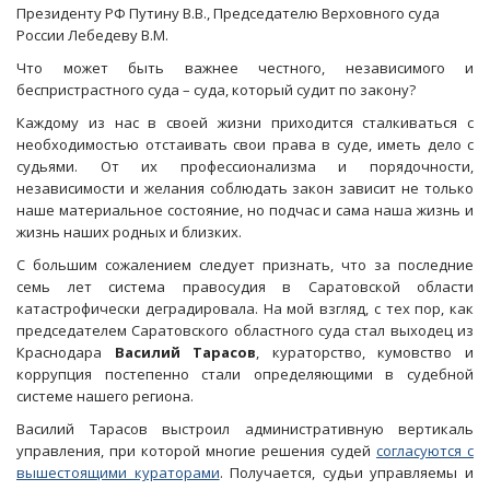
Президенту РФ Путину В.В., Председателю Верховного суда
России Лебедеву В.М.
Что может быть важнее честного, независимого и
беспристрастного суда – суда, который судит по закону?
Каждому из нас в своей жизни приходится сталкиваться с
необходимостью отстаивать свои права в суде, иметь дело с
судьями. От их профессионализма и порядочности,
независимости и желания соблюдать закон зависит не только
наше материальное состояние, но подчас и сама наша жизнь и
жизнь наших родных и близких.
С большим сожалением следует признать, что за последние
семь лет система правосудия в Саратовской области
катастрофически деградировала. На мой взгляд, с тех пор, как
председателем Саратовского областного суда стал выходец из
Краснодара
Василий Тарасов
, кураторство, кумовство и
коррупция постепенно стали определяющими в судебной
системе нашего региона.
Василий Тарасов выстроил административную вертикаль
управления, при которой многие решения судей
согласуются с
вышестоящими кураторами
. Получается, судьи управляемы и