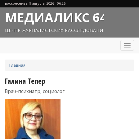
Перейти
воскресенье, 9 августа, 2026 - 06:26
к
МЕДИАЛИКС 64
основному
содержанию
ЦЕНТР ЖУРНАЛИСТСКИХ РАССЛЕДОВАНИЙ
Toggl
naviga
Вы
Главная
здесь
Галина Тепер
Врач-психиатр, социолог