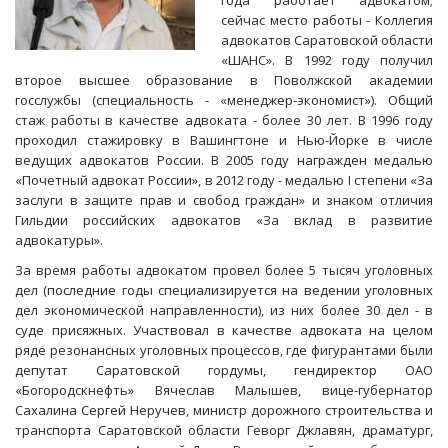
года работает адвокатом;
сейчас место работы - Коллегия
адвокатов Саратовской области
«ШАНС». В 1992 году получил
второе высшее образование в Поволжской академии
госслужбы (специальность - «менеджер-экономист»). Общий
стаж работы в качестве адвоката - более 30 лет. В 1996 году
проходил стажировку в Вашингтоне и Нью-Йорке в числе
ведущих адвокатов России. В 2005 году награжден медалью
«Почетный адвокат России», в 2012 году - медалью I степени «За
заслуги в защите прав и свобод граждан» и знаком отличия
Гильдии российских адвокатов «За вклад в развитие
адвокатуры».
За время работы адвокатом провел более 5 тысяч уголовных
дел (последние годы специализируется на ведении уголовных
дел экономической направленности), из них более 30 дел - в
суде присяжных. Участвовал в качестве адвоката на целом
ряде резонансных уголовных процессов, где фигурантами были
депутат Саратовской гордумы, гендиректор ОАО
«Богородскнефть» Вячеслав Малышев, вице-губернатор
Сахалина Сергей Неручев, министр дорожного строительства и
транспорта Саратовской области Геворг Джлавян, драматург,