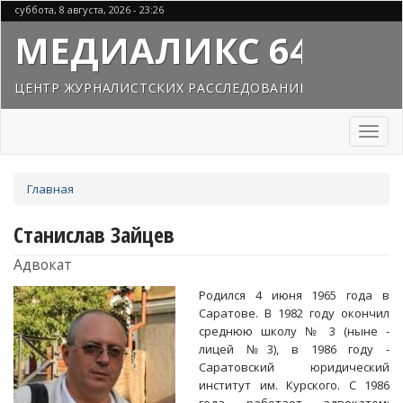
Перейти
суббота, 8 августа, 2026 - 23:26
к
МЕДИАЛИКС 64
основному
содержанию
ЦЕНТР ЖУРНАЛИСТСКИХ РАССЛЕДОВАНИЙ
Toggl
naviga
Вы
Главная
здесь
Станислав Зайцев
Адвокат
Родился 4 июня 1965 года в
Саратове. В 1982 году окончил
среднюю школу № 3 (ныне -
лицей №3), в 1986 году -
Саратовский юридический
институт им. Курского. С 1986