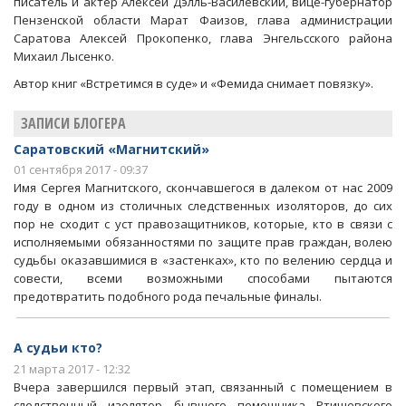
писатель и актер Алексей Дэлль-Василевский, вице-губернатор
Пензенской области Марат Фаизов, глава администрации
Саратова Алексей Прокопенко, глава Энгельсского района
Михаил Лысенко.
Автор книг «Встретимся в суде» и «Фемида снимает повязку».
ЗАПИСИ БЛОГЕРА
Саратовский «Магнитский»
01 сентября 2017 - 09:37
Имя Сергея Магнитского, скончавшегося в далеком от нас 2009
году в одном из столичных следственных изоляторов, до сих
пор не сходит с уст правозащитников, которые, кто в связи с
исполняемыми обязанностями по защите прав граждан, волею
судьбы оказавшимися в «застенках», кто по велению сердца и
совести, всеми возможными способами пытаются
предотвратить подобного рода печальные финалы.
А судьи кто?
21 марта 2017 - 12:32
Вчера завершился первый этап, связанный с помещением в
следственный изолятор бывшего помощника Ртищевского