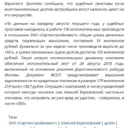
Взрослого Зрителя» сообщала, что судебные приставы из-за
многомиллионных долгов застройщика могут наложить арест на
его имущество.
«По данным на середину августа текущего года, у судебных
приставов находилось в работе 136 исполнительных производств
в отношении ЗАО «Сартехстройинвест»; общая сумма денежных
средств, подлежащих взысканию, составляла 16 миллионов
рублей. Буквально за три недели число производств выросло до
143-х, а сумма признанных судом долгов достигла 193 миллионов
рублей. Такую резкую «положительную» динамику компании
обеспечил исполнительный лист от 24 августа 2018 года,
выписанный на основании решения Дорогомиловсого райсуда
Москвы. Документ ФССП предусматривает взыскание
задолженности по кредитным платежам в размере 179 миллионов
219 тысяч 138,7 рубля. Ситуация с компанией, в числе учредителей
которой некогда числился сам Алексей Березовский, настолько
плачевна, что исправить ее уже вряд ли удастся», - говорилось в
посте «ТВЗ».
Теги:
ЗАО «Сартехстройинвест»
|
Алексей Березовский
|
долги
|