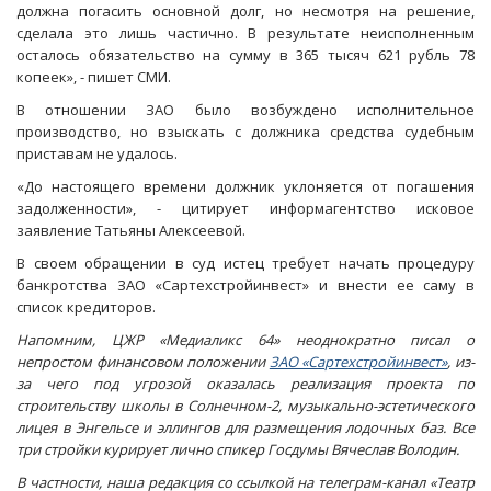
должна погасить основной долг, но несмотря на решение,
сделала это лишь частично. В результате неисполненным
осталось обязательство на сумму в 365 тысяч 621 рубль 78
копеек», - пишет СМИ.
В отношении ЗАО было возбуждено исполнительное
производство, но взыскать с должника средства судебным
приставам не удалось.
«До настоящего времени должник уклоняется от погашения
задолженности», - цитирует информагентство исковое
заявление Татьяны Алексеевой.
В своем обращении в суд истец требует начать процедуру
банкротства ЗАО «Сартехстройинвест» и внести ее саму в
список кредиторов.
Напомним, ЦЖР «Медиаликс 64» неоднократно писал о
непростом финансовом положении
ЗАО «Сартехстройинвест»
, из-
за чего под угрозой оказалась реализация проекта по
строительству школы в Солнечном-2, музыкально-эстетического
лицея в Энгельсе и эллингов для размещения лодочных баз. Все
три стройки курирует лично спикер Госдумы Вячеслав Володин.
В частности, наша редакция со ссылкой на телеграм-канал «Театр