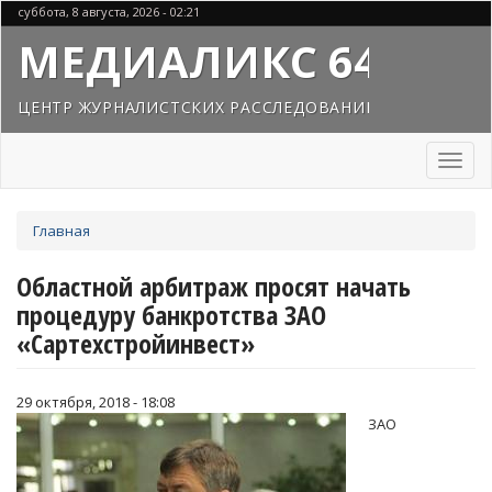
Перейти
суббота, 8 августа, 2026 - 02:21
к
МЕДИАЛИКС 64
основному
содержанию
ЦЕНТР ЖУРНАЛИСТСКИХ РАССЛЕДОВАНИЙ
Toggl
naviga
Вы
Главная
здесь
Областной арбитраж просят начать
процедуру банкротства ЗАО
«Сартехстройинвест»
29 октября, 2018 - 18:08
ЗАО