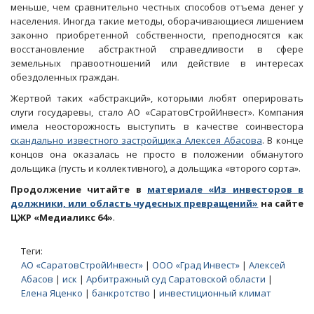
меньше, чем сравнительно честных способов отъема денег у
населения. Иногда такие методы, оборачивающиеся лишением
законно приобретенной собственности, преподносятся как
восстановление абстрактной справедливости в сфере
земельных правоотношений или действие в интересах
обездоленных граждан.
Жертвой таких «абстракций», которыми любят оперировать
слуги государевы, стало АО «СаратовСтройИнвест». Компания
имела неосторожность выступить в качестве соинвестора
скандально известного застройщика Алексея Абасова
. В конце
концов она оказалась не просто в положении обманутого
дольщика (пусть и коллективного), а дольщика «второго сорта».
Продолжение читайте в
материале «Из инвесторов в
должники, или область чудесных превращений»
на сайте
ЦЖР «Медиаликс 64»
.
Теги:
АО «СаратовСтройИнвест»
|
ООО «Град Инвест»
|
Алексей
Абасов
|
иск
|
Арбитражный суд Саратовской области
|
Елена Яценко
|
банкротство
|
инвестиционный климат