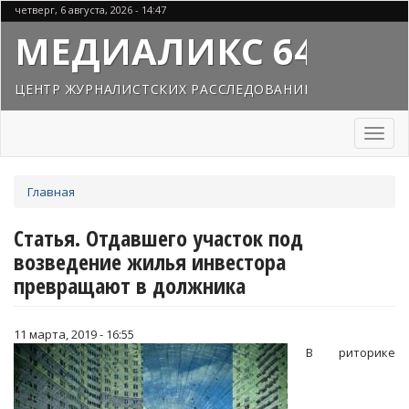
Перейти
четверг, 6 августа, 2026 - 14:47
к
МЕДИАЛИКС 64
основному
содержанию
ЦЕНТР ЖУРНАЛИСТСКИХ РАССЛЕДОВАНИЙ
Toggl
naviga
Вы
Главная
здесь
Статья. Отдавшего участок под
возведение жилья инвестора
превращают в должника
11 марта, 2019 - 16:55
В риторике