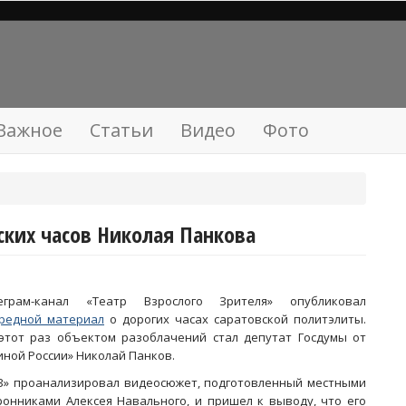
Важное
Статьи
Видео
Фото
ских часов Николая Панкова
еграм-канал «Театр Взрослого Зрителя» опубликовал
редной материал
о дорогих часах саратовской политэлиты.
этот раз объектом разоблачений стал депутат Госдумы от
иной России» Николай Панков.
З» проанализировал видеосюжет, подготовленный местными
ронниками Алексея Навального, и пришел к выводу, что его