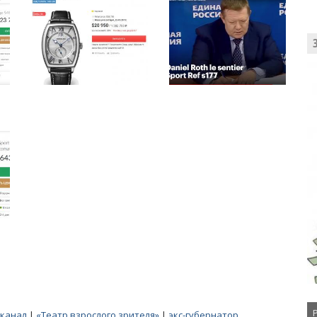
-канал
|
«Театр взрослого зрителя»
|
экс-губернатор