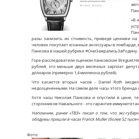
авт
Пан
«В 
уст
Пан
разы занизить их стоимость, приведя ценники на
человек покупает юзанные аксессуары в ломбарде, 
Панкова в нашей рубрике #ОниЗажралисьЗаРодину.
Горе-расследователи оценили панковские Breguet Her
рублей; это меньше двух месячных зарплат депута
долларов (примерно 1,4 миллиона рублей).
Что касается вторых часов - Daniel Roth (модель
недооцененными. На самом деле часы этого бренда с
Хотя часы Николая Панкова и опустили в цене, т
сторонников Навального - это гарантия иммунитета»
Напомним, ранее «ТВЗ» писал о том, что экс-губе
облдумы пришли в часах
Franck Muller
(
более 52 тысяч
Фото: