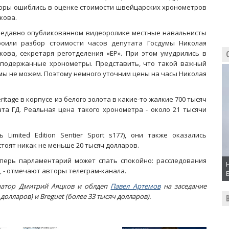
оры ошиблись в оценке стоимости швейцарских хронометров
кова.
недавно опубликованном видеоролике местные навальнисты
роили разбор стоимости часов депутата Госдумы Николая
кова, секретаря реготделения «ЕР». При этом умудрились в
 подержанные хронометры. Представить, что такой важный
мы не можем. Поэтому немного уточним цены на часы Николая
itage в корпусе из белого золота в какие-то жалкие 700 тысяч
та ГД. Реальная цена такого хронометра - около 21 тысячи
 Limited Edition Sentier Sport s177), они также оказались
тоят никак не меньше 20 тысяч долларов.
еперь парламентарий может спать спокойно: расследования
, - отмечают авторы телеграм-канала.
рнатор Дмитрий Аяцков и облдеп
Павел Артемов
на заседание
 долларов
) и Breguet (более 33 тысяч долларов)
.