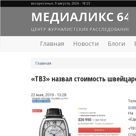
Перейти
воскресенье, 9 августа, 2026 - 18:23
к
МЕДИАЛИКС 64
основному
содержанию
ЦЕНТР ЖУРНАЛИСТСКИХ РАССЛЕДОВАНИЙ
Главная
Новости
Блоги
Вы
Главная
здесь
«ТВЗ» назвал стоимость швейцар
22 мая, 2019 - 13:28
Тел
оче
На 
«Ед
«ТВ
сто