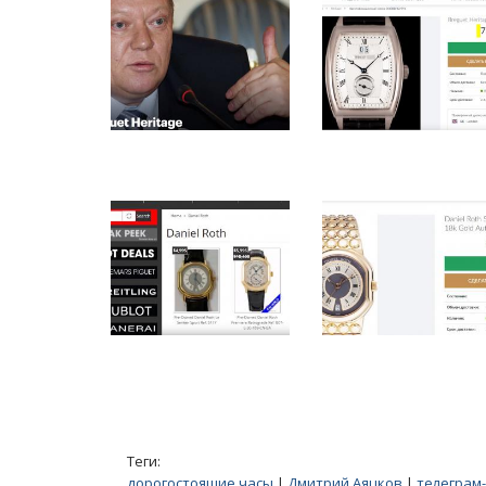
Теги:
дорогостоящие часы
|
Дмитрий Аяцков
|
телеграм