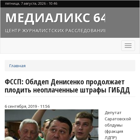
Перейти
пятница, 7 августа, 2026 - 10:46
к
МЕДИАЛИКС 64
основному
содержанию
ЦЕНТР ЖУРНАЛИСТСКИХ РАССЛЕДОВАНИЙ
Toggl
naviga
Вы
Главная
здесь
ФССП: Облдеп Денисенко продолжает
плодить неоплаченные штрафы ГИБДД
6 сентября, 2019 - 11:56
Депутат
Саратовской
облдумы
(фракция
ЛДПР)