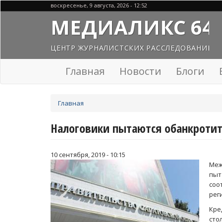
Перейти
воскресенье, 9 августа, 2026 - 12:52
к
МЕДИАЛИКС 64
основному
содержанию
ЦЕНТР ЖУРНАЛИСТСКИХ РАССЛЕДОВАНИЙ
Главная
Новости
Блоги
Вы
Главная
здесь
Налоговики пытаются обанкротит
10 сентября, 2019 - 10:15
Меж
пыт
соо
рег
Кре
сто