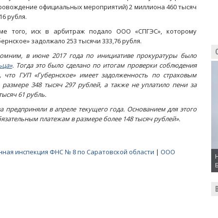
ровождение официальных мероприятий) 2 миллиона 460 тысяч
16 рубля.
ме того, иск в арбитраж подало ООО «СПГЭС», которому
бернское» задолжало 253 тысячи 333,76 рубля.
омним, в июне 2017 года по инициативе прокуратуры было
ьца»
. Тогда это было сделано по итогам проверки соблюдения
и, что ГУП «Губернское» имеет задолженность по страховым
 размере 348 тысяч 297 рублей, а также не уплатило пени за
тысяч 61 рубль.
 предприняли в апреле текущего года. Основанием для этого
бязательным платежам в размере более 148 тысяч рублей».
ная инспекция ФНС № 8 по Саратовской области
|
ООО