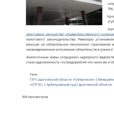
соп
706,
Кро
«Гу
Нап
арестовано имущество «правительственного кормил
налогового законодательства. Ревизоры установил
взносам на обязательное пенсионное страхование в
несвоевременное исполнение обязательств в сумме 6 
Аналогичным меры сотрудники надзорного ведомства
стала задолженность госпредприятия «по налогам и о
Теги:
ГУП Саратовской области «Губернское»
|
Межрайон
«СПГЭС»
|
Арбитражный суд Саратовской области
936 просмотров