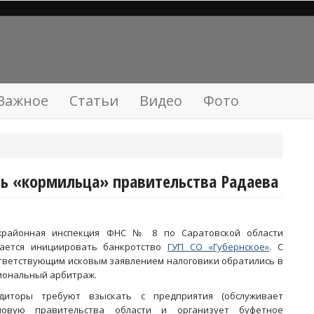
Важное
Статьи
Видео
Фото
ь «кормильца» правительства Радаева
районная инспекция ФНС № 8 по Саратовской области
ается инициировать банкротство
ГУП СО «Губернское»
. С
тветствующим исковым заявлением налоговики обратились в
иональный арбитраж.
диторы требуют взыскать с предприятия (обслуживает
ловую правительства области и организует буфетное