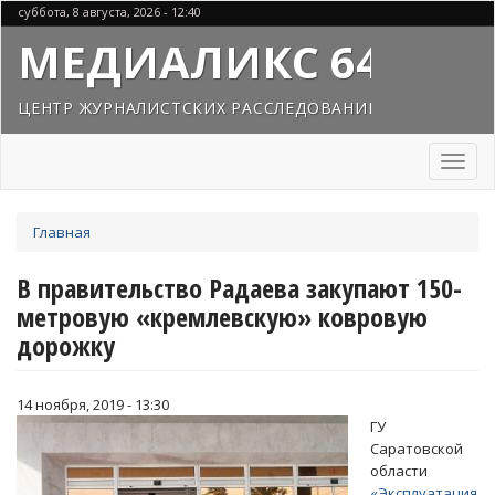
Перейти
суббота, 8 августа, 2026 - 12:40
к
МЕДИАЛИКС 64
основному
содержанию
ЦЕНТР ЖУРНАЛИСТСКИХ РАССЛЕДОВАНИЙ
Toggl
naviga
Вы
Главная
здесь
В правительство Радаева закупают 150-
метровую «кремлевскую» ковровую
дорожку
14 ноября, 2019 - 13:30
ГУ
Саратовской
области
«Эксплуатация