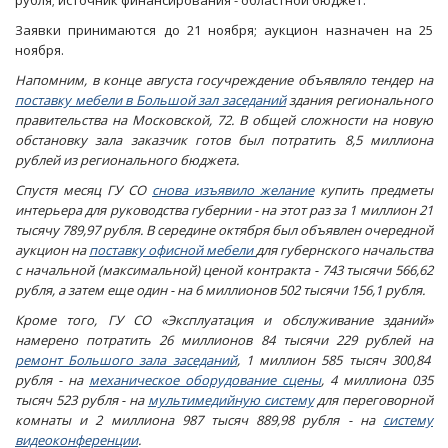
рубля; источник финансирования - областной бюджет.
Заявки принимаются до 21 ноября; аукцион назначен на 25
ноября.
Напомним, в конце августа госучреждение объявляло тендер на
поставку мебели в Большой зал заседаний
здания регионального
правительства на Московской, 72. В общей сложности на новую
обстановку зала заказчик готов был потратить 8,5 миллиона
рублей из регионального бюджета.
Спустя месяц ГУ СО
снова изъявило желание
купить предметы
интерьера для руководства губернии - на этот раз за 1 миллион 21
тысячу 789,97 рубля. В середине октября был объявлен очередной
аукцион на
поставку офисной мебели
для губернского начальства
с начальной (максимальной) ценой контракта - 743 тысячи 566,62
рубля, а затем еще один - на 6 миллионов 502 тысячи 156,1 рубля.
Кроме того, ГУ СО «Эксплуатация и обслуживание зданий»
намерено потратить 26 миллионов 84 тысячи 229 рублей на
ремонт Большого зала заседаний
, 1 миллион 585 тысяч 300,84
рубля - на
механическое оборудование сцены
, 4 миллиона 035
тысяч 523 рубля - на
мультимедийную систему
для переговорной
комнаты и 2 миллиона 987 тысяч 889,98 рубля - на
систему
видеоконференции
.