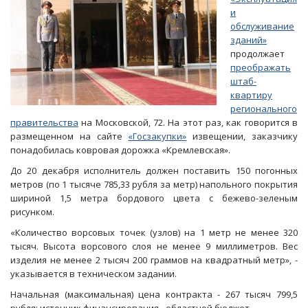
и
обслуживание
зданий»
продолжает
преображать
штаб-
квартиру
регионального
правительства
на Московской, 72. На этот раз, как говорится в
размещенном на сайте
«Госзакупки»
извещении, заказчику
понадобилась ковровая дорожка «Кремлевская».
До 20 декабря исполнитель должен поставить 150 погонных
метров (по 1 тысяче 785,33 рубля за метр) напольного покрытия
шириной 1,5 метра бордового цвета с бежево-зеленым
рисунком.
«Количество ворсовых точек (узлов) на 1 метр не менее 320
тысяч. Высота ворсового слоя не менее 9 миллиметров. Вес
изделия не менее 2 тысяч 200 граммов на квадратный метр», -
указывается в техническом задании.
Начальная (максимальная) цена контракта - 267 тысяч 799,5