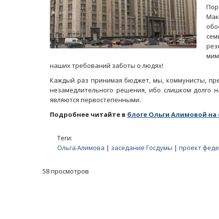
Пор
Мак
обо
сем
рез
мим
наших требований заботы о людях!
Каждый раз принимая бюджет, мы, коммунисты, пр
незамедлительного решения, ибо слишком долго н
являются первостепенными.
Подробнее читайте в
блоге Ольги Алимовой на 
Теги:
Ольга Алимова
|
заседание Госдумы
|
проект фед
58 просмотров