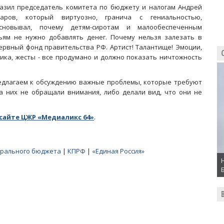
азил председатель комитета по бюджету и налогам Андрей
аров, который виртуозно, гранича с гениальностью,
сновывал, почему детям-сиротам и малообеспеченным
ьям не нужно добавлять денег. Почему нельзя залезать в
ервный фонд правительства РФ. Артист! Талантище! Эмоции,
ика, жесты - все продумано и должно показать ничтожность
едлагаем к обсуждению важные проблемы, которые требуют
а них не обращали внимания, либо делали вид, что они не
сайте ЦЖР «Медиаликс 64»
.
ерального бюджета
|
КПРФ
|
«Единая Россия»