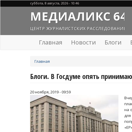
Перейти
суббота, 8 августа, 2026 - 10:46
к
МЕДИАЛИКС 64
основному
содержанию
ЦЕНТР ЖУРНАЛИСТСКИХ РАССЛЕДОВАНИЙ
Главная
Новости
Блоги
Вы
Главная
здесь
Блоги. В Госдуме опять принима
20 ноября, 2019 - 09:59
Вче
пла
на 
для
поп
«ЕР