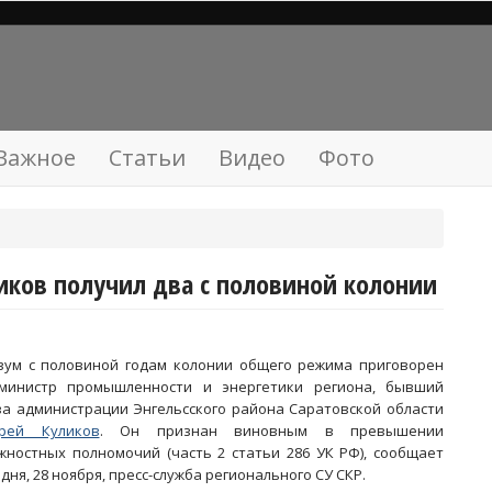
Важное
Статьи
Видео
Фото
ков получил два с половиной колонии
вум с половиной годам колонии общего режима приговорен
-министр промышленности и энергетики региона, бывший
ва администрации Энгельсского района Саратовской области
рей Куликов
. Он признан виновным в превышении
жностных полномочий (часть 2 статьи 286 УК РФ), сообщает
одня, 28 ноября, пресс-служба регионального СУ СКР.