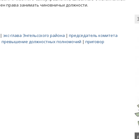
шен права занимать чиновничьи должности.
|
экс-глава Энгельсского района
|
председатель комитета
|
превышение должностных полномочий
|
приговор