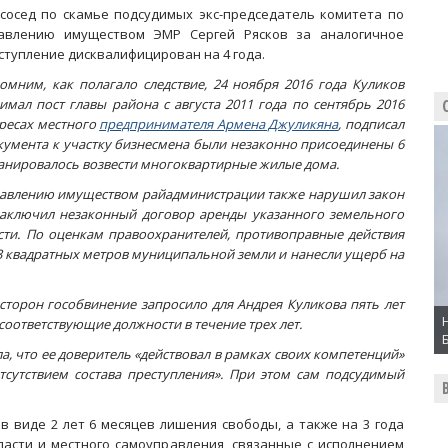
 сосед по скамье подсудимых экс-председатель комитета по
авлению имуществом ЭМР Сергей Рясков за аналогичное
ступление дисквалифицирован на 4 года.
омним, как полагало следствие, 24 ноября 2016 года Куликов
нимал пост главы района с августа 2011 года по сентябрь 2016
ересах местного
предпринимателя Армена Джуликяна
, подписал
кумента к участку бизнесмена были незаконно присоединены 6
ланировалось возвести многоквартирные жилые дома.
управлению имуществом райадминистрации также нарушил закон
заключил незаконный договор аренды указанного земельного
сти. По оценкам правоохранителей, противоправные действия
13 квадратных метров муниципальной земли и нанесли ущерб на
сторон гособвинение запросило для Андрея Куликова пять лет
оответствующие должности в течение трех лет.
, что ее доверитель «действовал в рамках своих компетенций»
тсутствием состава преступления». При этом сам подсудимый
 виде 2 лет 6 месяцев лишения свободы, а также на 3 года
ласти и местного самоуправления, связанные с исполнением