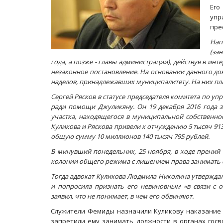
Его
упр
пре
Нап
(за
года, а позже - главы администрации), действуя в инт
незаконное постановление. На основании данного до
наделов, принадлежавших муниципалитету. На них п
Сергей Рясков в статусе председателя комитета по 
ради помощи Джуликяну. Он 19 декабря 2016 года 
участка, находящегося в муниципальной собственно
Куликова и Ряскова привели к отчуждению 5 тысяч 9
общую сумму 10 миллионов 140 тысяч 795 рублей.
В минувший понедельник, 25 ноября, в ходе прений 
колонии общего режима с лишением права занимать с
Тогда адвокат Куликова Людмила Николина утверждала
и попросила признать его невиновным «в связи с о
заявил, что не понимает, в чем его обвиняют.
Служители Фемиды назначили Куликову наказание в
запретили ему занимать должности в органах госв