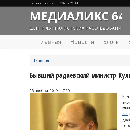
Перейти
пятница, 7 августа, 2026 - 20:43
к
МЕДИАЛИКС 64
основному
содержанию
ЦЕНТР ЖУРНАЛИСТСКИХ РАССЛЕДОВАНИЙ
Главная
Новости
Блоги
Вы
Главная
здесь
Бывший радаевский министр Кули
28 ноября, 2019 - 17:30
К д
экс
гла
Анд
дол
сег