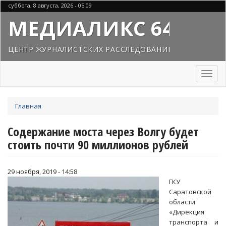
Перейти
суббота, 8 августа, 2026 - 05:09
к
МЕДИАЛИКС 64
основному
содержанию
ЦЕНТР ЖУРНАЛИСТСКИХ РАССЛЕДОВАНИЙ
Toggl
naviga
Вы
Главная
здесь
Содержание моста через Волгу будет
стоить почти 90 миллионов рублей
29 ноября, 2019 - 14:58
ГКУ
Саратовской
области
«Дирекция
транспорта и