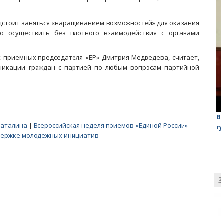
едстоит заняться «наращиванием возможностей» для оказания
о осуществить без плотного взаимодействия с органами
 приемных председателя «ЕР» Дмитрия Медведева, считает,
никации граждан с партией по любым вопросам партийной
лаган»
На обсуждении проекта завода в Горном едва не
В
Баталина
|
Всероссийская неделя приемов «Единой России»
случилась потасовка
г
держке молодежных инициатив