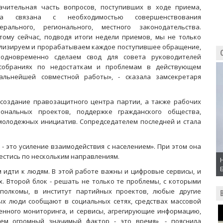
ачительная часть вопросов, поступивших в ходе приема,
ла связана с необходимостью совершенствования
ерального, регионального, местного законодательства.
тому сейчас, подводя итоги недели приемов, мы не только
лизируем и прорабатываем каждое поступившее обращение,
одновременно сделаем свод для совета руководителей
ксобраниях по недостаткам и проблемам в действующем
альнейшей совместной работы», - сказала замсекретаря
создание правозащитного центра партии, а также рабочих
ональных проектов, поддержке гражданского общества,
молодежных инициатив. Сопредседателем последней и стала
, - это усиление взаимодействия с населением». При этом она
естись по нескольким направлениям.
им идти к людям. В этой работе важны и цифровые сервисы, и
 Второй блок - решать не только те проблемы, с которыми
полкомы, в институт партийных проектов, любые другие
ых люди сообщают в социальных сетях, средствах массовой
енного мониторинга, и сервисы, агрегирующие информацию,
ем огромный значимый фактор - это время», - пояснила