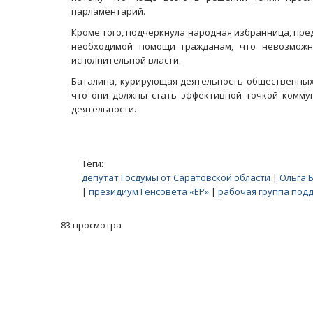
парламентарий.
Кроме того, подчеркнула народная избранница, пр
необходимой помощи гражданам, что невозможн
исполнительной власти.
Баталина, курирующая деятельность общественных
что они должны стать эффективной точкой комму
деятельности.
Теги:
Масленичный концерт ансамбля «Ба
депутат Госдумы от Саратовской области
|
Ольга 
|
президиум Генсовета «ЕР»
|
рабочая группа под
83 просмотра