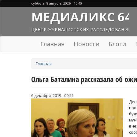
Перейти
суббота, 8 августа, 2026 - 15:40
к
МЕДИАЛИКС 64
основному
содержанию
ЦЕНТР ЖУРНАЛИСТСКИХ РАССЛЕДОВАНИЙ
Главная
Новости
Блоги
Вы
Главная
здесь
Ольга Баталина рассказала об ож
6 декабря, 2019 - 09:55
Деп
поо
буд
мун
вче
соо