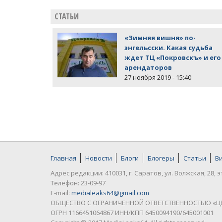
СТАТЬИ
«Зимняя вишня» по-
энгельсски. Какая судьба
ждет ТЦ «Покровскъ» и его
арендаторов
27 ноября 2019 - 15:40
Главная
Новости
Блоги
Блогеры
Статьи
В
Адрес редакции: 410031, г. Саратов, ул. Волжская, 28, э
Телефон: 23-09-97
E-mail:
medialeaks64@gmail.com
ОБЩЕСТВО С ОГРАНИЧЕННОЙ ОТВЕТСТВЕННОСТЬЮ «Ц
ОГРН 1166451064867 ИНН/КПП 6450094190/645001001