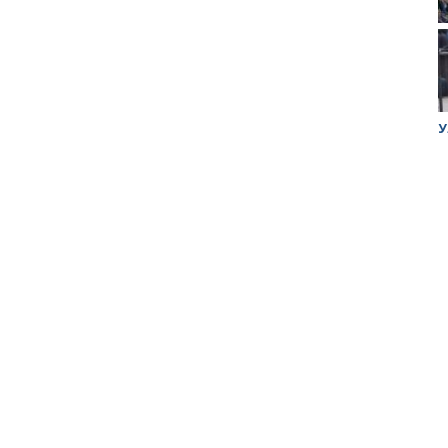
ук убийцы
Митинг против планов Росатома по
У
строительству завода в Горном