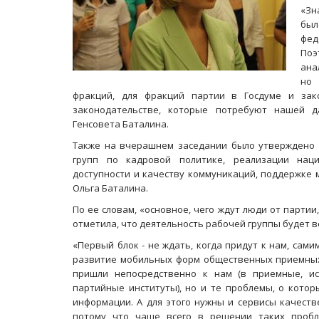
«Зн
бы
фед
Поэ
ана
но 
фракций, для фракций партии в Госдуме и за
законодательстве, которые потребуют нашей д
Генсовета Баталина.
Также на вчерашнем заседании было утверждено 
групп по кадровой политике, реализации наци
доступности и качеству коммуникаций, поддержке 
Ольга Баталина.
По ее словам, «основное, чего ждут люди от партии
отметила, что деятельность рабочей группы будет в
«Первый блок - не ждать, когда придут к нам, сам
развитие мобильных форм общественных приемных.
пришли непосредственно к нам (в приемные, ис
партийные институты), но и те проблемы, о котор
информации. А для этого нужны и сервисы качеств
потому что чаще всего в решении таких пробл