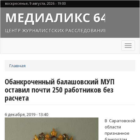
Перейти
воскресенье, 9 августа, 2026 - 19:00
к
МЕДИАЛИКС 64
основному
содержанию
ЦЕНТР ЖУРНАЛИСТСКИХ РАССЛЕДОВАНИЙ
Toggl
naviga
Вы
Главная
здесь
Обанкроченный балашовский МУП
оставил почти 250 работников без
расчета
6 декабря, 2019 - 13:40
В Саратовской
области
признанное
банкротом