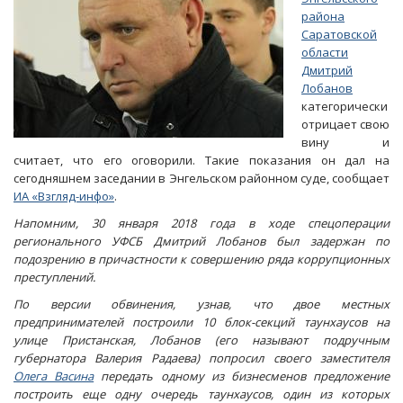
района
Саратовской
области
Дмитрий
Лобанов
категорически
отрицает свою
вину и
считает, что его оговорили. Такие показания он дал на
сегодняшнем заседании в Энгельском районном суде, сообщает
ИА «Взгляд-инфо»
.
Напомним, 30 января 2018 года в ходе спецоперации
регионального УФСБ Дмитрий Лобанов был задержан по
подозрению в причастности к совершению ряда коррупционных
преступлений.
По версии обвинения, узнав, что двое местных
предпринимателей построили 10 блок-секций таунхаусов на
улице Пристанская, Лобанов (его называют подручным
губернатора Валерия Радаева) попросил своего заместителя
Олега Васина
передать одному из бизнесменов предложение
построить еще одну очередь таунхаусов, один из которых