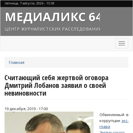
Перейти
пятница, 7 августа, 2026 - 15:59
к
МЕДИАЛИКС 64
основному
содержанию
ЦЕНТР ЖУРНАЛИСТСКИХ РАССЛЕДОВАНИЙ
Toggl
naviga
Вы
Главная
здесь
Считающий себя жертвой оговора
Дмитрий Лобанов заявил о своей
невиновности
19 декабря, 2019 - 17:00
Обвиняемый в
коррупции
экс-
глава
Энгельсского