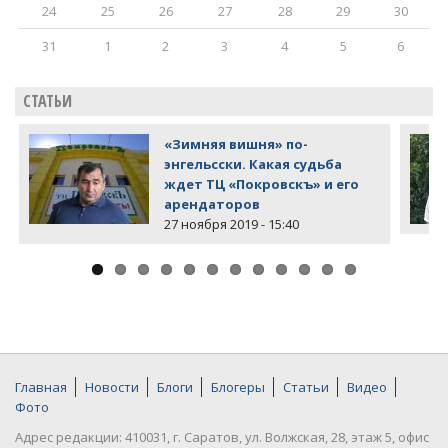
24
25
26
27
28
29
30
31
1
2
3
4
5
6
СТАТЬИ
«Зимняя вишня» по-
энгельсски. Какая судьба
ждет ТЦ «Покровскъ» и его
арендаторов
27 ноября 2019 - 15:40
Главная
Новости
Блоги
Блогеры
Статьи
Видео
Фото
Адрес редакции: 410031, г. Саратов, ул. Волжская, 28, этаж 5, офис