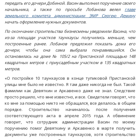
передать его дочери Добиной. Васин выполнил поручение своего
начальника, а также по просьбе Лобанова велел
главе
земельного комитета администрации ЭМР Сергею Демину
начать оформление нужных документов.
По окончании строительства бизнесмены уведомили Васина, что
из-за площади участков таунхаусы получились меньше, чем
построенные ранее. Лобанов предложил показать дома его
дочери, чтобы она сама выбрала понравившийся. Он
остановилась на доме № 105/2 на Пристанской площадью 148
квадратных метров с приусадебным участком в 135 квадратных
метров.
«О постройке 10 таунхаусов в конце тупиковой Пристанской
улицы мне было не известно. Я там даже никогда не был. Такой
фамилии как Девяткин и Аркавенко даже не знал. Следствие
просто решило, что мне известно, и все. Свидетели говорят, что
ко мне за помощью никто не обращался, все делалось в общем
порядке. Строительство начиналось после получения
соответствующего акта в апреле 2015 года. А обвинение
говорит, что сотрудник администрации Васин по моему
поручению помог Девяткину и Аркавенко в марте получить
документы уже построенных таунхаусов, хотя строительство