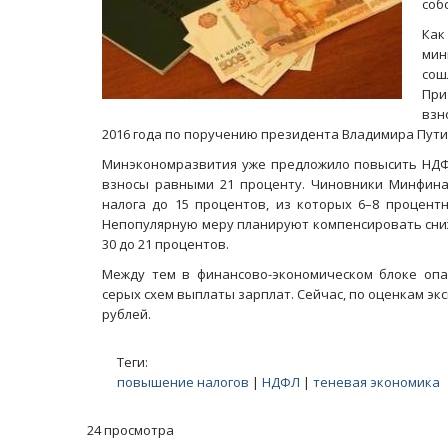
соб
Ка
мин
сош
При
взн
2016 года по поручению президента Владимира Пути
Минэкономразвития уже предложило повысить НДФЛ
взносы равными 21 проценту. Чиновники Минфина
налога до 15 процентов, из которых 6–8 процент
Непопулярную меру планируют компенсировать сниж
30 до 21 процентов.
Между тем в финансово-экономическом блоке оп
серых схем выплаты зарплат. Сейчас, по оценкам эк
рублей.
Теги:
повышение налогов
|
НДФЛ
|
теневая экономика
24 просмотра