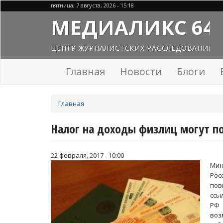
Перейти
пятница, 7 августа, 2026 - 15:18
к
МЕДИАЛИКС 64
основному
содержанию
ЦЕНТР ЖУРНАЛИСТСКИХ РАССЛЕДОВАНИЙ
Главная
Новости
Блоги
Вы
Главная
здесь
Налог на доходы физлиц могут п
22 февраля, 2017 - 10:00
Мин
Рос
пов
ссы
Р
воз