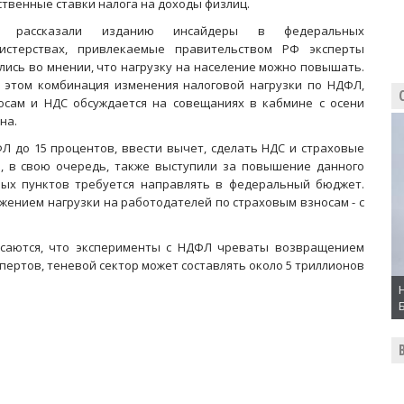
ственные ставки налога на доходы физлиц.
к рассказали изданию инсайдеры в федеральных
истерствах, привлекаемые правительством РФ эксперты
лись во мнении, что нагрузку на население можно повышать.
 этом комбинация изменения налоговой нагрузки по НДФЛ,
осам и НДС обсуждается на совещаниях в кабмине с осени
на.
 до 15 процентов, ввести вычет, сделать НДС и страховые
, в свою очередь, также выступили за повышение данного
ных пунктов требуется направлять в федеральный бюджет.
ением нагрузки на работодателей по страховым взносам - с
асаются, что эксперименты с НДФЛ чреваты возвращением
спертов, теневой сектор может составлять около 5 триллионов