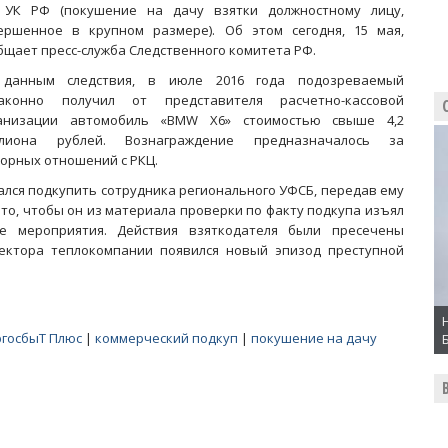
 УК РФ (покушение на дачу взятки должностному лицу,
ершенное в крупном размере). Об этом сегодня, 15 мая,
бщает пресс-служба Следственного комитета РФ.
данным следствия, в июле 2016 года подозреваемый
аконно получил от представителя расчетно-кассовой
анизации автомобиль «BMW X6» стоимостью свыше 4,2
лиона рублей. Вознаграждение предназначалось за
орных отношений с РКЦ.
тался подкупить сотрудника регионального УФСБ, передав ему
 то, чтобы он из материала проверки по факту подкупа изъял
е мероприятия. Действия взяткодателя были пресечены
ректора теплокомпании появился новый эпизод преступной
госбыТ Плюс
|
коммерческий подкуп
|
покушение на дачу