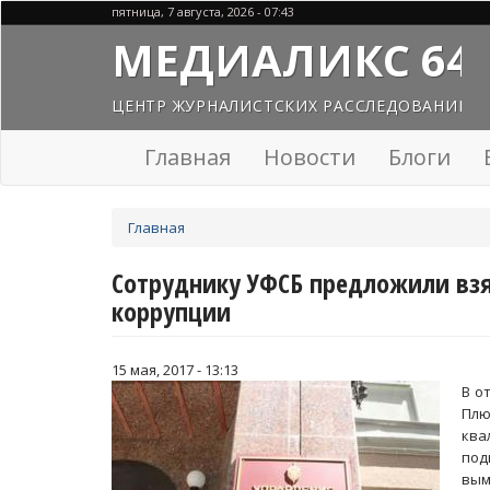
Перейти
пятница, 7 августа, 2026 - 07:43
к
МЕДИАЛИКС 64
основному
содержанию
ЦЕНТР ЖУРНАЛИСТСКИХ РАССЛЕДОВАНИЙ
Главная
Новости
Блоги
Вы
Главная
здесь
Сотруднику УФСБ предложили взя
коррупции
15 мая, 2017 - 13:13
В о
Пл
ква
под
вым