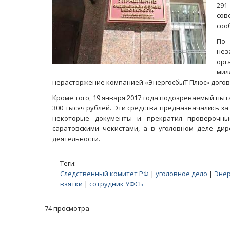
291
сов
соо
По 
нез
орг
мил
нерасторжение компанией «ЭнергосбыТ Плюс» догов
Кроме того, 19 января 2017 года подозреваемый пы
300 тысяч рублей. Эти средства предназначались за
некоторые документы и прекратил проверочны
саратовскими чекистами, а в уголовном деле ди
деятельности.
Теги:
Следственный комитет РФ
|
уголовное дело
|
Энер
взятки
|
сотрудник УФСБ
74 просмотра