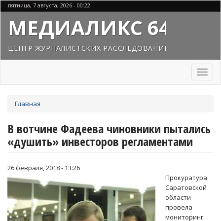
Перейти
пятница, 7 августа, 2026 - 00:22
к
МЕДИАЛИКС 64
основному
содержанию
ЦЕНТР ЖУРНАЛИСТСКИХ РАССЛЕДОВАНИЙ
Toggl
naviga
Вы
Главная
здесь
В вотчине Фадеева чиновники пытались
«душить» инвесторов регламентами
26 февраля, 2018 - 13:26
Прокуратура
Саратовской
области
провела
мониторинг