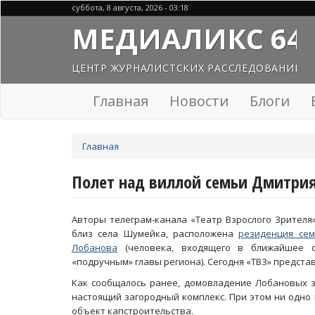
Перейти
суббота, 8 августа, 2026 - 03:18
к
МЕДИАЛИКС 64
основному
содержанию
ЦЕНТР ЖУРНАЛИСТСКИХ РАССЛЕДОВАНИЙ
Главная
Новости
Блоги
Вы
Главная
здесь
Полет над виллой семьи Дмитри
Авторы телеграм-канала «Театр Взрослого Зрителя
близ села Шумейка, расположена
резиденция сем
Лобанова
(человека, входящего в ближайшее о
«подручным» главы региона). Сегодня «ТВЗ» предста
Как сообщалось ранее, домовладение Лобановых з
настоящий загородный комплекс. При этом ни одно
объект капстроительства.