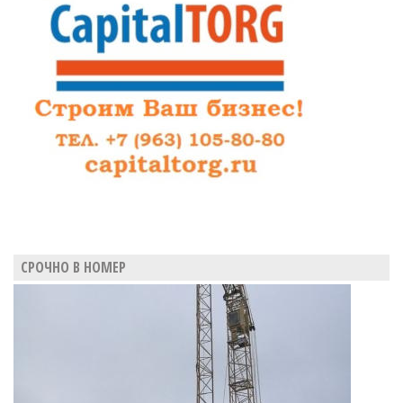
энгельсской
мебельной
фабрики
СРОЧНО В НОМЕР