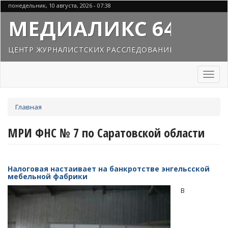
Перейти
понедельник, 10 августа, 2026 - 07:38
к
МЕДИАЛИКС 64
основному
содержанию
ЦЕНТР ЖУРНАЛИСТСКИХ РАССЛЕДОВАНИЙ
Toggl
naviga
Вы
Главная
здесь
МРИ ФНС № 7 по Саратовской области
Налоговая настаивает на банкротстве энгельсской
мебельной фабрики
В