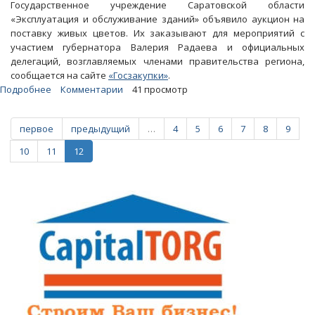
Государственное учреждение Саратовской области
«Эксплуатация и обслуживание зданий» объявило аукцион на
поставку живых цветов. Их заказывают для мероприятий с
участием губернатора Валерия Радаева и официальных
делегаций, возглавляемых членами правительства региона,
сообщается на сайте
«Госзакупки»
.
Подробнее
о
Комментарии
41 просмотр
Правительство
потратит
первое
предыдущий
…
4
5
6
7
8
9
на
вручение
10
11
12
цветов
почти
300
тысяч
рублей