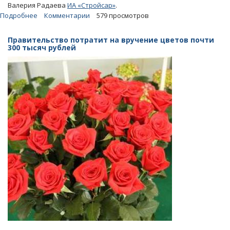
Валерия Радаева
ИА «Стройсар»
.
Подробнее
о
Комментарии
579 просмотров
СМИ:
Аяцков
Правительство потратит на вручение цветов почти
надавал
300 тысяч рублей
Радаеву
советов
на
сумму
2,2
миллиона
рублей