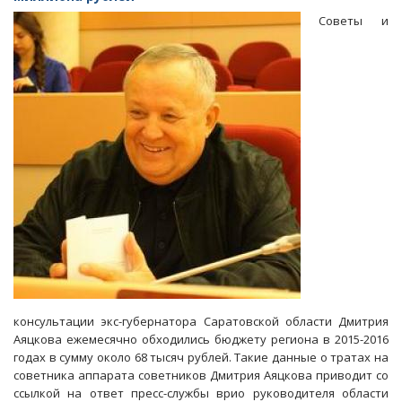
экономией
Советы и
саратовских
властей
на
патриотизме
консультации экс-губернатора Саратовской области Дмитрия
Аяцкова ежемесячно обходились бюджету региона в 2015-2016
годах в сумму около 68 тысяч рублей. Такие данные о тратах на
советника аппарата советников Дмитрия Аяцкова приводит со
ссылкой на ответ пресс-службы врио руководителя области