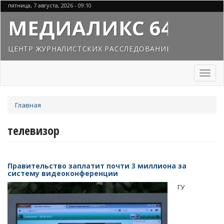
Перейти
пятница, 7 августа, 2026 - 09:10
к
МЕДИАЛИКС 64
основному
содержанию
ЦЕНТР ЖУРНАЛИСТСКИХ РАССЛЕДОВАНИЙ
Toggl
naviga
Вы
Главная
здесь
телевизор
Правительство заплатит почти 3 миллиона за
систему видеоконференции
ГУ