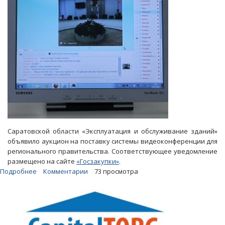
Саратовской области «Эксплуатация и обслуживание зданий»
объявило аукцион на поставку системы видеоконференции для
регионального правительства. Соответствующее уведомление
размещено на сайте
«Госзакупки»
.
Подробнее
о
Комментарии
73 просмотра
Правительство
заплатит
почти
3
миллиона