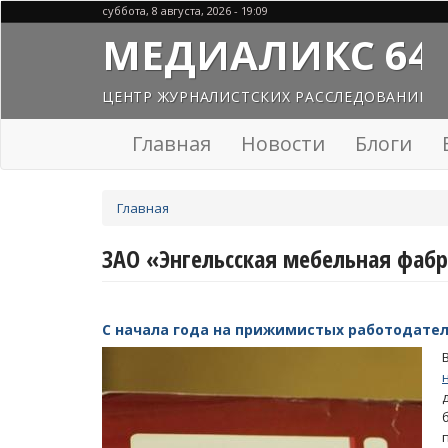
Перейти
суббота, 8 августа, 2026 - 19:09
к
МЕДИАЛИКС 64
основному
содержанию
ЦЕНТР ЖУРНАЛИСТСКИХ РАССЛЕДОВАНИЙ
Главная
Новости
Блоги
Вы
Главная
здесь
ЗАО «Энгельсская мебельная фаб
С начала года на прижимистых работодател