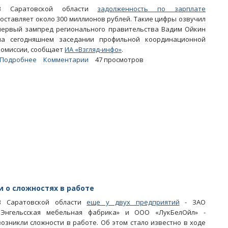
В Саратовской области
фабрике
задолженность по зарплате
составляет около 300 миллионов рублей. Такие цифры озвучил
первый зампред регионального правительства Вадим Ойкин
на сегодняшнем заседании профильной координационной
комиссии, сообщает
ИА «Взгляд-инфо»
.
Подробнее
о
Комментарии
47 просмотров
На
заседании
в
правительстве
области
долги
по
зарплате
оценены
в
290
миллионов
 о сложностях в работе
В Саратовской области
еще у двух предприятий
- ЗАО
«Энгельсская мебельная фабрика» и ООО «ЛукБелОйл» -
возникли сложности в работе. Об этом стало известно в ходе