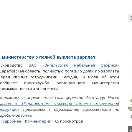
на
банкротстве
энгельсской
мебельной
фабрики
 министерству о полной выплате зарплат
Руководство
ЗАО «Энгельсская мебельная фабрика»
(Саратовская область) полностью погасило долги по зарплате
перед своими сотрудниками. Сегодня, 18 июля, об этом
сообщает пресс-служба регионального министерства
промышленности и энергетики.
Напомним, в апреле этого года директор Александр Носко
заявил о 37-процентном снижении объема отгруженной
продукции
, приведшем к образованию задолженности по
заработной плате.
Подробнее
о
Комментарии
65 просмотров
Энгельсская