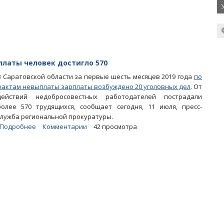
мебельная
фабрика
отчиталась
министерству
о
полной
выплате
платы человек достигло 570
зарплат
В Саратовской области за первые шесть месяцев 2019 года
по
фактам невыплаты зарплаты возбуждено 20 уголовных дел
. От
действий недобросовестных работодателей пострадали
более 570 трудящихся, сообщает сегодня, 11 июля, пресс-
служба региональной прокуратуры.
Подробнее
о
Комментарии
42 просмотра
В
Саратовской
области
число
лишенных
зарплаты
человек
достигло
570