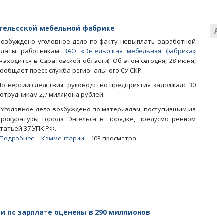
нгельсской мебельной фабрике
Возбуждено уголовное дело по факту невыплаты заработной
платы работникам
ЗАО «Энгельсская мебельная фабрика»
(находится в Саратовской области). Об этом сегодня, 28 июня,
сообщает пресс-служба регионального СУ СКР.
По версии следствия, руководство предприятия задолжало 30
сотрудникам 2,7 миллиона рублей.
«Уголовное дело возбуждено по материалам, поступившим из
прокуратуры города Энгельса в порядке, предусмотренном
статьей 37 УПК РФ.
Подробнее
о
Комментарии
103 просмотра
Возбуждено
дело
о
невыплате
зарплат
на
энгельсской
и по зарплате оценены в 290 миллионов
мебельной