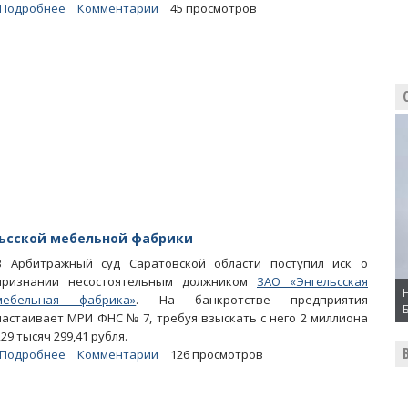
Подробнее
о
Комментарии
45 просмотров
С
начала
года
на
прижимистых
работодателей
завели
33
уголовных
дела
льсской мебельной фабрики
В Арбитражный суд Саратовской области поступил иск о
признании несостоятельным должником
ЗАО «Энгельсская
мебельная фабрика»
. На банкротстве предприятия
настаивает МРИ ФНС № 7, требуя взыскать с него 2 миллиона
229 тысяч 299,41 рубля.
Подробнее
о
Комментарии
126 просмотров
Налоговая
настаивает