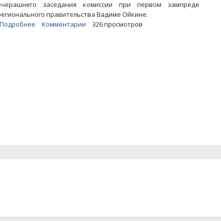
вчерашнего заседания комиссии при первом зампреде
регионального правительства Вадиме Ойкине.
Подробнее
о
Комментарии
326 просмотров
Еще
два
саратовских
предприятия
объявили
о
сложностях
в
работе