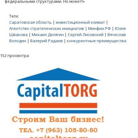
федеральными структурами. Но может!»
Теги:
Саратовская область
|
инвестиционный климат
|
Агентство стратегических инициатив
|
Минфин РФ
|
Юлия
Швакова
|
Михаил Делягин
|
Сергей Лисовский
|
Вячеслав
Володин
|
Валерий Радаев
|
конкурентные преимущества
152 просмотра