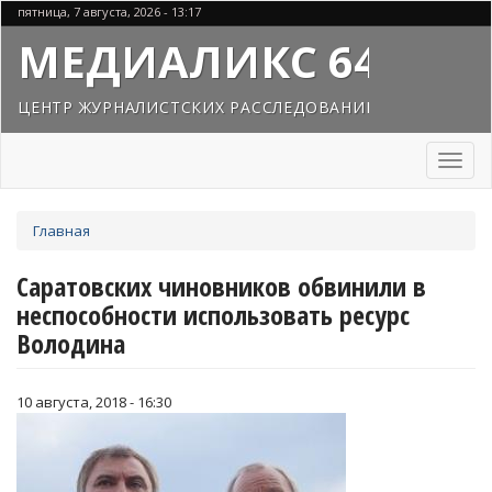
Перейти
пятница, 7 августа, 2026 - 13:17
к
МЕДИАЛИКС 64
основному
содержанию
ЦЕНТР ЖУРНАЛИСТСКИХ РАССЛЕДОВАНИЙ
Toggl
naviga
Вы
Главная
здесь
Саратовских чиновников обвинили в
неспособности использовать ресурс
Володина
10 августа, 2018 - 16:30