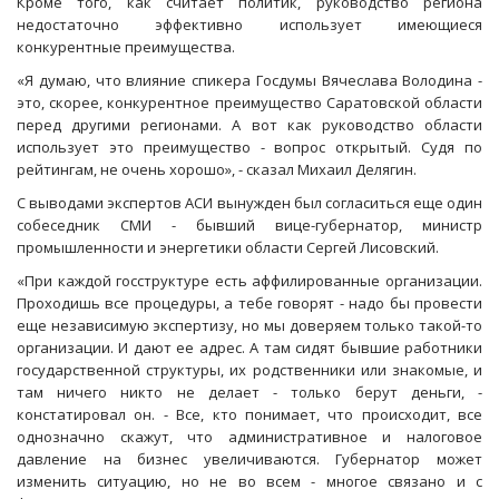
Кроме того, как считает политик, руководство региона
недостаточно эффективно использует имеющиеся
конкурентные преимущества.
«Я думаю, что влияние спикера Госдумы Вячеслава Володина -
это, скорее, конкурентное преимущество Саратовской области
перед другими регионами. А вот как руководство области
использует это преимущество - вопрос открытый. Судя по
рейтингам, не очень хорошо», - сказал Михаил Делягин.
С выводами экспертов АСИ вынужден был согласиться еще один
собеседник СМИ - бывший вице-губернатор, министр
промышленности и энергетики области Сергей Лисовский.
«При каждой госструктуре есть аффилированные организации.
Проходишь все процедуры, а тебе говорят - надо бы провести
еще независимую экспертизу, но мы доверяем только такой-то
организации. И дают ее адрес. А там сидят бывшие работники
государственной структуры, их родственники или знакомые, и
там ничего никто не делает - только берут деньги, -
констатировал он. - Все, кто понимает, что происходит, все
однозначно скажут, что административное и налоговое
давление на бизнес увеличиваются. Губернатор может
изменить ситуацию, но не во всем - многое связано и с