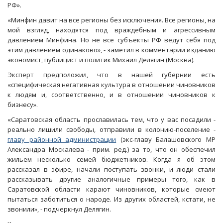
РФ».
«Минфин давит на все регионы без исключения. Все регионы, на
мой взгляд, находятся под враждебным и агрессивным
давлением Минфина. Но не все субъекты РФ ведут себя под
этим давлением одинаково», - заметил в комментарии изданию
экономист, публицист и политик Михаил Делягин (Москва).
Эксперт предположил, что в нашей губернии есть
«специфическая негативная культура в отношении чиновников
к людям и, соответственно, и в отношении чиновников к
бизнесу».
«Саратовская область прославилась тем, что у вас посадили -
реально лишили свободы, отправили в колонию-поселение -
главу районной администрации
(экс-главу Балашовского МР
Александра Москалева - прим. ред.) за то, что он обеспечил
жильем несколько семей бюджетников. Когда я об этом
рассказал в эфире, начали поступать звонки, и люди стали
рассказывать другие аналогичные примеры того, как в
Саратовской области карают чиновников, которые смеют
пытаться заботиться о народе. Из других областей, кстати, не
звонили», - подчеркнул Делягин.