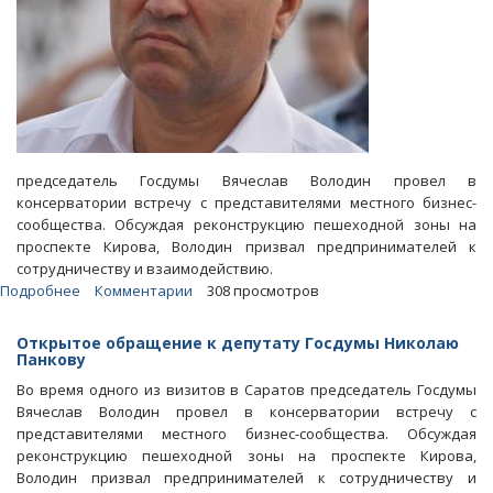
председатель Госдумы Вячеслав Володин провел в
консерватории встречу с представителями местного бизнес-
сообщества. Обсуждая реконструкцию пешеходной зоны на
проспекте Кирова, Володин призвал предпринимателей к
сотрудничеству и взаимодействию.
Подробнее
о
Комментарии
308 просмотров
Блоги.
Малетин:
Открытое обращение к депутату Госдумы Николаю
Слова
Панкову
Володина
Во время одного из визитов в Саратов председатель Госдумы
про
Вячеслав Володин провел в консерватории встречу с
«вы
представителями местного бизнес-сообщества. Обсуждая
это
реконструкцию пешеходной зоны на проспекте Кирова,
сперли»
Володин призвал предпринимателей к сотрудничеству и
относятся