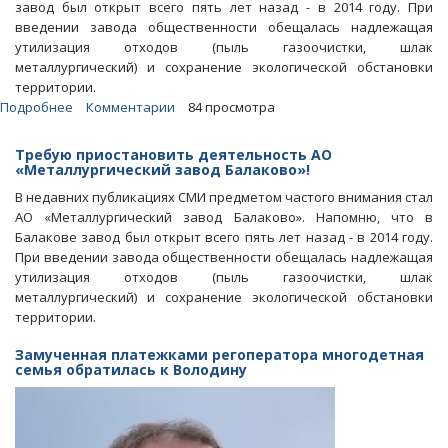
завод был открыт всего пять лет назад - в 2014 году. При
введении завода общественности обещалась надлежащая
утилизация отходов (пыль газоочистки, шлак
металлургический) и сохранение экологической обстановки
территории.
Подробнее
о
Комментарии
84 просмотра
Блоги.
Как
Требую приостановить деятельность АО
«Северсталь»
«Металлургический завод Балаково»!
наследила
В недавних публикациях СМИ предметом частого внимания стал
в
АО «Металлургический завод Балаково». Напомню, что в
Балаковском
Балакове завод был открыт всего пять лет назад - в 2014 году.
районе
При введении завода общественности обещалась надлежащая
утилизация отходов (пыль газоочистки, шлак
металлургический) и сохранение экологической обстановки
территории.
Замученная платежками регоператора многодетная
семья обратилась к Володину