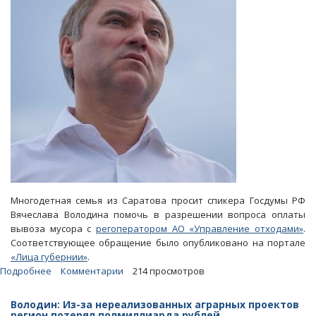
Многодетная семья из Саратова просит спикера Госдумы РФ
Вячеслава Володина помочь в разрешении вопроса оплаты
вывоза мусора с
регоператором АО «Управление отходами»
.
Соответствующее обращение было опубликовано на портале
«Лица губернии»
.
Подробнее
о
Комментарии
214 просмотров
Замученная
платежками
Володин: Из-за нереализованных аграрных проектов
регоператора
регион потерял полмиллиарда рублей