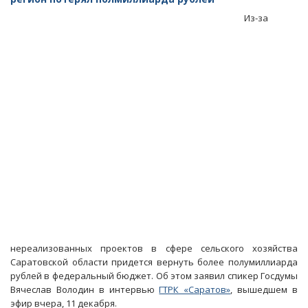
многодетная
Из-за
семья
обратилась
к
Володину
нереализованных проектов в сфере сельского хозяйства
Саратовской области придется вернуть более полумиллиарда
рублей в федеральный бюджет. Об этом заявил спикер Госдумы
Вячеслав Володин в интервью
ГТРК «Саратов»
, вышедшем в
эфир вчера, 11 декабря.