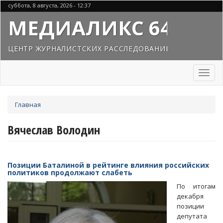
Перейти
суббота, 8 августа, 2026 - 12:37
к
МЕДИАЛИКС 64
основному
содержанию
ЦЕНТР ЖУРНАЛИСТСКИХ РАССЛЕДОВАНИЙ
Toggl
naviga
Вы
Главная
здесь
Вячеслав Володин
Позиции Баталиной в рейтинге влияния российских
политиков продолжают слабеть
По итогам
декабря
позиции
депутата