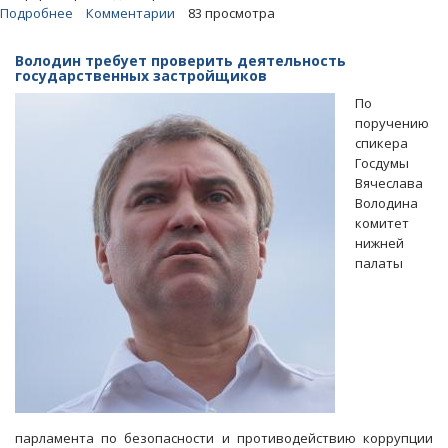
Подробнее
о
Комментарии
83 просмотра
Володин:
Из-
Володин требует проверить деятельность
за
государственных застройщиков
нереализованных
По
аграрных
поручению
проектов
спикера
регион
Госдумы
потерял
Вячеслава
полмиллиарда
Володина
рублей
комитет
нижней
палаты
парламента по безопасности и противодействию коррупции