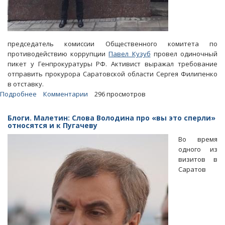
председатель комиссии Общественного комитета по
противодействию коррупции
Павел Кузуб
провел одиночный
пикет у Генпрокуратуры РФ. Активист выражал требование
отправить прокурора Саратовской области Сергея Филипенко
в отставку.
Подробнее
о
Комментарии
296 просмотров
Юрию
Чайке
Блоги. Малетин: Слова Володина про «вы это сперли»
рассказали
относятся и к Пугачеву
о
Во время
попытках
одного из
прокуроров
визитов в
блокировать
Саратов
проект
Володина