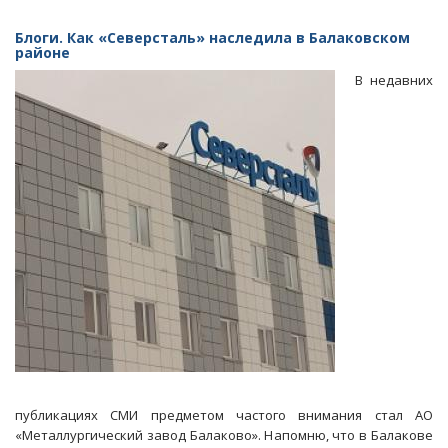
На
реконструкцию
Блоги. Как «Северсталь» наследила в Балаковском
театра
районе
оперы
В недавних
и
балеты
выделяют
1,47
миллиарда
рублей
публикациях СМИ предметом частого внимания стал АО
«Металлургический завод Балаково». Напомню, что в Балакове