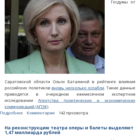
Госдумы от
Саратовской области Ольги Баталиной в рейтинге влияния
российских политиков
вновь несколько ослабли
. Такие данные
приводятся в очередном ежемесячном экспертном
исследовании
Агентства политических и экономических
коммуникаций (АПЭК)
.
Подробнее
о
Комментарии
142 просмотра
Позиции
Баталиной
На реконструкцию театра оперы и балеты выделяют
в
1,47 миллиарда рублей
рейтинге