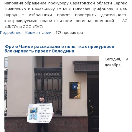
направил обращение прокурору Саратовской области Сергею
Филипенко и начальнику ГУ МВД Николаю Трифонову. В нем
народные избранники просят проверить деятельность
контролируемых правительством региона компаний - АО
«ИКСО» и ООО «ГЖС».
Подробнее
о
Комментарии
173 просмотра
Володин
требует
Юрию Чайке рассказали о попытках прокуроров
проверить
блокировать проект Володина
деятельность
Сегодня, 9
государственных
декабря,
застройщиков