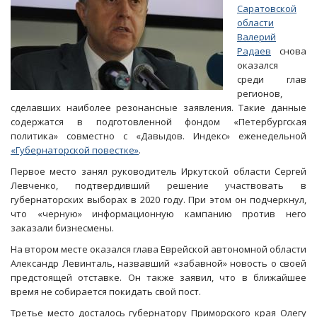
Саратовской
области
Валерий
Радаев
снова
оказался
среди глав
регионов,
сделавших наиболее резонансные заявления. Такие данные
содержатся в подготовленной фондом «Петербургская
политика» совместно с «Давыдов. Индекс» еженедельной
«Губернаторской повестке»
.
Первое место занял руководитель Иркутской области Сергей
Левченко, подтвердивший решение участвовать в
губернаторских выборах в 2020 году. При этом он подчеркнул,
что «черную» информационную кампанию против него
заказали бизнесмены.
На втором месте оказался глава Еврейской автономной области
Александр Левинталь, назвавший «забавной» новость о своей
предстоящей отставке. Он также заявил, что в ближайшее
время не собирается покидать свой пост.
Третье место досталось губернатору Приморского края Олегу