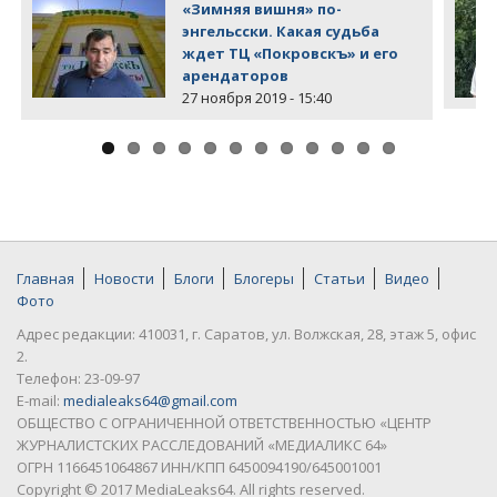
«Зимняя вишня» по-
энгельсски. Какая судьба
ждет ТЦ «Покровскъ» и его
арендаторов
27 ноября 2019 - 15:40
Главная
Новости
Блоги
Блогеры
Статьи
Видео
Фото
Адрес редакции: 410031, г. Саратов, ул. Волжская, 28, этаж 5, офис
2.
Телефон: 23-09-97
E-mail:
medialeaks64@gmail.com
ОБЩЕСТВО С ОГРАНИЧЕННОЙ ОТВЕТСТВЕННОСТЬЮ «ЦЕНТР
ЖУРНАЛИСТСКИХ РАССЛЕДОВАНИЙ «МЕДИАЛИКС 64»
ОГРН 1166451064867 ИНН/КПП 6450094190/645001001
Copyright © 2017 MediaLeaks64. All rights reserved.