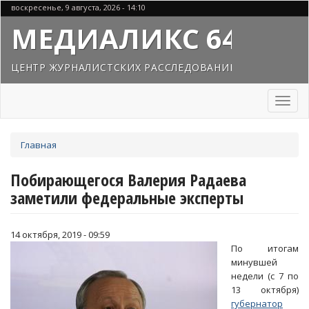
Перейти
воскресенье, 9 августа, 2026 - 14:10
к
МЕДИАЛИКС 64
основному
содержанию
ЦЕНТР ЖУРНАЛИСТСКИХ РАССЛЕДОВАНИЙ
Toggl
naviga
Вы
Главная
здесь
Побирающегося Валерия Радаева
заметили федеральные эксперты
14 октября, 2019 - 09:59
По итогам
минувшей
недели (с 7 по
13 октября)
губернатор