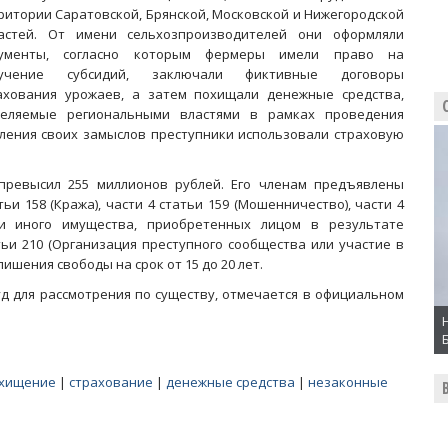
ритории Саратовской, Брянской, Московской и Нижегородской
астей. От имени сельхозпроизводителей они оформляли
ументы, согласно которым фермеры имели право на
лучение субсидий, заключали фиктивные договоры
ахования урожаев, а затем похищали денежные средства,
еляемые региональными властями в рамках проведения
ления своих замыслов преступники использовали страховую
превысил 255 миллионов рублей. Его членам предъявлены
ьи 158 (Кража), части 4 статьи 159 (Мошенничество), части 4
ли иного имущества, приобретенных лицом в результате
атьи 210 (Организация преступного сообщества или участие в
ишения свободы на срок от 15 до 20 лет.
уд для рассмотрения по существу, отмечается в официальном
хищение
|
страхование
|
денежные средства
|
незаконные