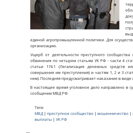
тер
обл
док
по
стр
выд
единой агропромышленной политики. Для осуществ
организацию.
Ущерб от деятельности преступного сообщества 
обвинения по четырем статьям УК РФ - части 4 стат
статьи 174.1 (Легализация денежных средств и
совершения им преступления) и частям 1, 2 и 3 ст
нем). Последняя предусматривает наказание в виде л
В настоящее время уголовное дело направлено в с
сообщении МВД РФ.
Теги:
МВД
|
преступное сообщество
|
мошенничество
|
выплаты
|
УК РФ