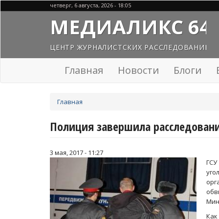
Перейти
четверг, 6 августа, 2026 - 18:05
к
МЕДИАЛИКС 64
основному
содержанию
ЦЕНТР ЖУРНАЛИСТСКИХ РАССЛЕДОВАНИЙ
Главная
Новости
Блоги
Вы
Главная
здесь
Полиция завершила расследован
3 мая, 2017 - 11:27
ГСУ
уго
ор
обв
Мин
Как