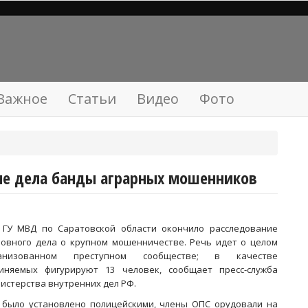
Важное
Статьи
Видео
Фото
ие дела банды аграрных мошенников
 ГУ МВД по Саратовской области окончило расследование
ловного дела о крупном мошенничестве. Речь идет о целом
ганизованном преступном сообществе; в качестве
иняемых фигурируют 13 человек, сообщает пресс-служба
истерства внутренних дел РФ.
 было установлено полицейскими, члены ОПС орудовали на