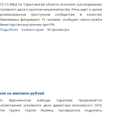
ГСУ ГУ МВД по Саратовской области окончило расследование
уголовного дела о крупном мошенничестве. Речь идет о целом
организованном преступном сообществе; в качестве
обвиняемых фигурируют 13 человек, сообщает пресс-служба
Министерства внутренних дел РФ.
Подробнее
о
Комментарии
92 просмотра
Полиция
завершила
расследование
дела
банды
аграрных
мошенников
али на миллион рублей
Во Фрунзенском райсуде Саратова продолжается
рассмотрение уголовного дела директора московского ООО
«Гис Групп» Сергея Люлина, пытавшегося подкупить