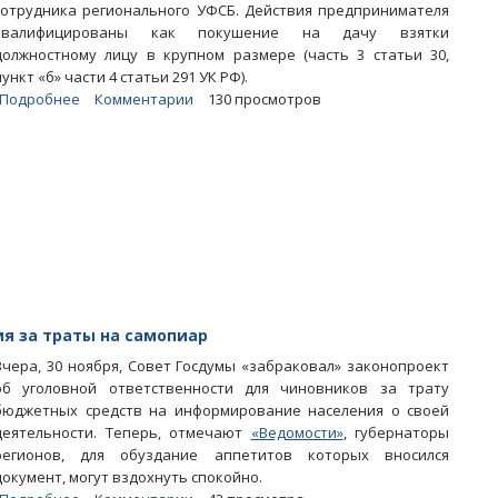
сотрудника регионального УФСБ. Действия предпринимателя
квалифицированы как покушение на дачу взятки
должностному лицу в крупном размере (часть 3 статьи 30,
пункт «б» части 4 статьи 291 УК РФ).
Подробнее
о
Комментарии
130 просмотров
Дело
о
подкупе
чекиста.
Юрлицо
оштрафовали
на
миллион
рублей
ия за траты на самопиар
Вчера, 30 ноября, Совет Госдумы «забраковал» законопроект
об уголовной ответственности для чиновников за трату
бюджетных средств на информирование населения о своей
деятельности. Теперь, отмечают
«Ведомости»
, губернаторы
регионов, для обуздание аппетитов которых вносился
документ, могут вздохнуть спокойно.