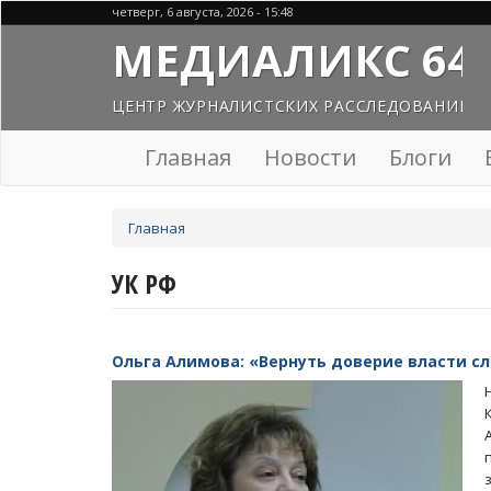
Перейти
четверг, 6 августа, 2026 - 15:48
к
МЕДИАЛИКС 64
основному
содержанию
ЦЕНТР ЖУРНАЛИСТСКИХ РАССЛЕДОВАНИЙ
Главная
Новости
Блоги
Вы
Главная
здесь
УК РФ
Ольга Алимова: «Вернуть доверие власти с