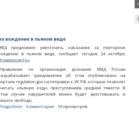
сажать
на
10
лет
 за вождение в пьяном виде
МВД предложило ужесточить наказание за повторное
вождение в пьяном виде, сообщает сегодня, 24 октября,
«Коммерсантъ»
.
Управление по организации дознания МВД России
разрабатывает (уведомление об этом опубликовано на
портале regulation.gov.ru) поправки к УК РФ, которые позволят
считать «пьяную езду» преступлением средней тяжести. В
этом случае нарушителей можно будет арестовывать и
лишать свободы.
Подробнее
о
Комментарии
50 просмотров
МВД
хочет
ввести
более
строгое