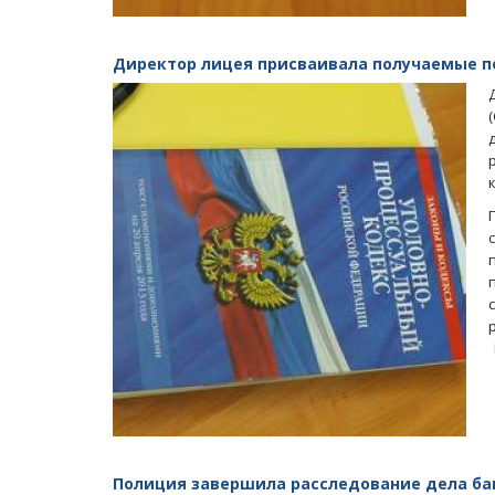
Директор лицея присваивала получаемые 
Полиция завершила расследование дела б