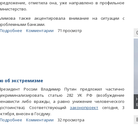
предложение, отметила она, уже направлено в профильное
министерство.
Алимова также акцентировала внимание на ситуации с
проблемными банками.
Подробнее
о
Комментарии
71 просмотр
Ольга
Алимова:
«Вернуть
доверие
власти
сложно,
но
возможно»
ю об экстремизме
Президент России Владимир Путин предложил частично
декриминализировать статью 282 УК РФ (возбуждение
ненависти либо вражды, а равно унижение человеческого
достоинства). Соответствующий
законопроект
сегодня, 3
октября, внесен в Госдуму.
Подробнее
о
Комментарии
32 просмотра
Владимир
Путин