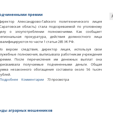
наказание
за
вождение
подчиненными премии
в
Директор Александрово-Гайского политехнического лицея
пьяном
(Саратовская область) стала подозреваемой по уголовному
виде
делу о злоупотреблении полномочиями. Как сообщает
региональная прокуратура, действия должностного лица
квалифицируются по части 1 статьи 285 УК РФ.
По версии следствия, директор лицея, используя свои
служебные полномочия, выписывала работникам учреждения
премии. После перечисления им денежных выплат она
присваивала получаемые подчиненными деньги. Общая
сумма незаконного обогащения составила около 56 тысяч
рублей.
Подробнее
о
Комментарии
73 просмотра
Директор
лицея
присваивала
получаемые
подчиненными
премии
анды аграрных мошенников