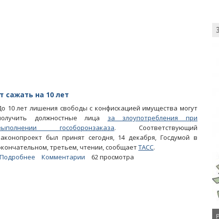
предложил
смягчить
статью
об
экстремизме
т сажать на 10 лет
До 10 лет лишения свободы с конфискацией имущества могут
получить должностные лица
за злоупотребления при
выполнении гособоронзаказа
. Соответствующий
законопроект был принят сегодня, 14 декабря, Госдумой в
окончательном, третьем, чтении, сообщает
ТАСС
.
Подробнее
о
Комментарии
62 просмотра
За
коррупцию
в
сфере
гособоронзаказа
будут