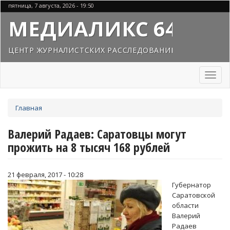
Перейти
пятница, 7 августа, 2026 - 19:50
к
МЕДИАЛИКС 64
основному
содержанию
ЦЕНТР ЖУРНАЛИСТСКИХ РАССЛЕДОВАНИЙ
Toggl
naviga
Вы
Главная
здесь
Валерий Радаев: Саратовцы могут
прожить на 8 тысяч 168 рублей
21 февраля, 2017 - 10:28
Губернатор
Саратовской
области
Валерий
Радаев