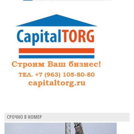
был
вынужден
обратиться
к
врачу
СРОЧНО В НОМЕР