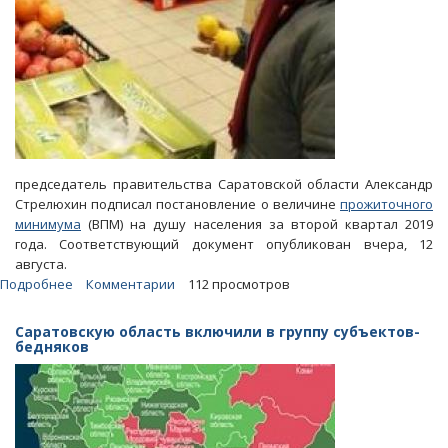
председатель правительства Саратовской области Александр
Стрелюхин подписал постановление о величине
прожиточного
минимума
(ВПМ) на душу населения за второй квартал 2019
года. Соответствующий документ опубликован вчера, 12
августа.
Подробнее
о
Комментарии
112 просмотров
В
Саратовской
Саратовскую область включили в группу субъектов-
области
бедняков
прожиточный
минимум
увеличен
на
300