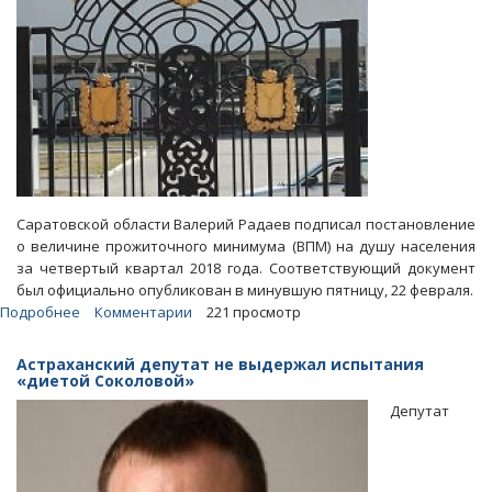
Саратовской области Валерий Радаев подписал постановление
о величине прожиточного минимума (ВПМ) на душу населения
за четвертый квартал 2018 года. Соответствующий документ
был официально опубликован в минувшую пятницу, 22 февраля.
Подробнее
о
Комментарии
221 просмотр
Для
экономии
Астраханский депутат не выдержал испытания
на
«диетой Соколовой»
выплатах
Депутат
в
области
снижен
прожиточный