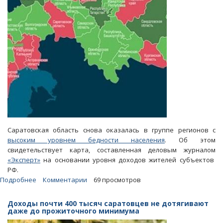
рублей
Саратовская область снова оказалась в группе регионов с
высоким уровнем бедности населения
. Об этом
свидетельствует карта, составленная деловым журналом
«Эксперт»
на основании уровня доходов жителей субъектов
РФ.
Подробнее
о
Комментарии
69 просмотров
Саратовскую
область
Доходы почти 400 тысяч саратовцев не дотягивают
включили
даже до прожиточного минимума
в