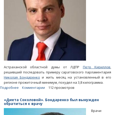
минимум
Астраханской областной думы от ЛДПР
Петр Кириллов
,
решивший последовать примеру саратовского парламентария
Николая Бондаренко
и жить месяц на установленный в его
регионе прожиточный минимум, похудел на 3,8 килограмма.
Подробнее
о
Комментарии
112 просмотров
Астраханский
депутат
«Диета Соколовой». Бондаренко был вынужден
не
обратиться к врачу
выдержал
Врачи
испытания