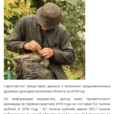
группу
субъектов-
бедняков
Саратовстат представил данные о величине среднемесячных
душевых доходов населения области за 2018 год.
По информации ведомства, доход ниже прожиточного
минимума (в первом квартале 2019 года он составил 9,2 тысячи
рублей; в 2018 году - 8,7 тысячи рублей) имели 397,7 тысячи