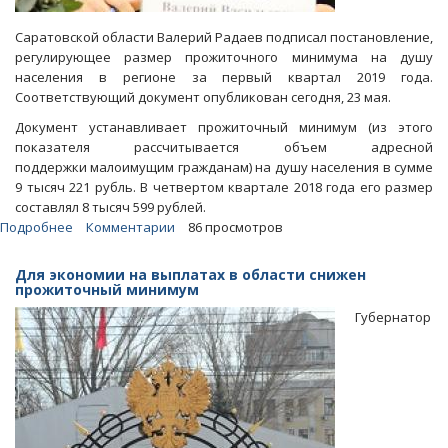
Саратовской области Валерий Радаев подписал постановление,
регулирующее размер прожиточного минимума на душу
населения в регионе за первый квартал 2019 года.
Соответствующий документ опубликован сегодня, 23 мая.
Документ устанавливает прожиточный минимум (из этого
показателя рассчитывается объем адресной
поддержки малоимущим гражданам) на душу населения в сумме
9 тысяч 221 рубль. В четвертом квартале 2018 года его размер
составлял 8 тысяч 599 рублей.
Подробнее
о
Комментарии
86 просмотров
Радаев
накинул
Для экономии на выплатах в области снижен
к
прожиточный минимум
пенсионерскому
Губернатор
прожиточному
минимуму
513
рублей