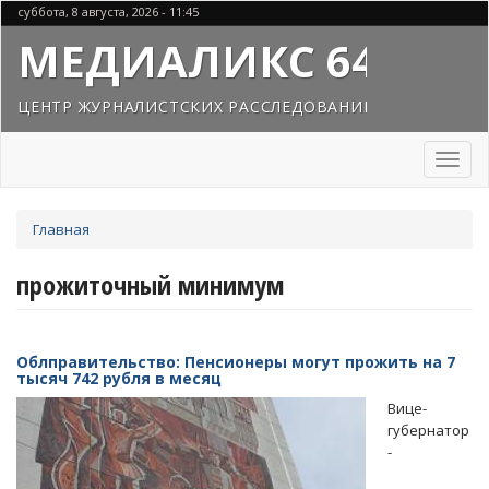
Перейти
суббота, 8 августа, 2026 - 11:45
к
МЕДИАЛИКС 64
основному
содержанию
ЦЕНТР ЖУРНАЛИСТСКИХ РАССЛЕДОВАНИЙ
Toggl
naviga
Вы
Главная
здесь
прожиточный минимум
Облправительство: Пенсионеры могут прожить на 7
тысяч 742 рубля в месяц
Вице-
губернатор
-