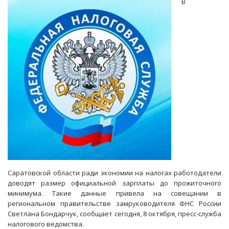
В
на
7
тысяч
742
рубля
в
месяц
Саратовской области ради экономии на налогах работодатели
доводят размер официальной зарплаты до прожиточного
минимума. Такие данные привела на совещании в
региональном правительстве замруководителя ФНС России
Светлана Бондарчук, сообщает сегодня, 8 октября, пресс-служба
налогового ведомства.