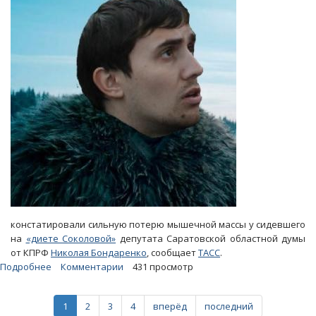
«диетой
Соколовой»
констатировали сильную потерю мышечной массы у сидевшего
на
«диете Соколовой»
депутата Саратовской областной думы
от КПРФ
Николая Бондаренко
, сообщает
ТАСС
.
Подробнее
о
Комментарии
431 просмотр
«Диета
Соколовой».
1
2
3
4
вперёд
последний
Бондаренко