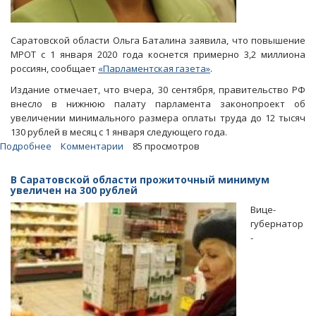
Саратовской области Ольга Баталина заявила, что повышение
МРОТ с 1 января 2020 года коснется примерно 3,2 миллиона
россиян, сообщает
«Парламентская газета»
.
Издание отмечает, что вчера, 30 сентября, правительство РФ
внесло в нижнюю палату парламента законопроект об
увеличении минимального размера оплаты труда до 12 тысяч
130 рублей в месяц с 1 января следующего года.
Подробнее
о
Комментарии
85 просмотров
Повышение
МРОТ.
В Саратовской области прожиточный минимум
Баталина
увеличен на 300 рублей
обещает
Вице-
прибавку
губернатор
к
-
зарплате
миллионам
россиян