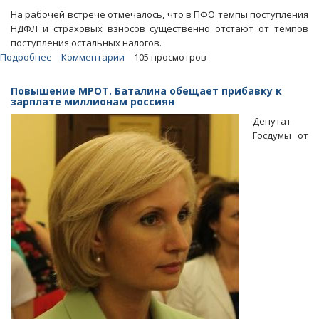
На рабочей встрече отмечалось, что в ПФО темпы поступления
НДФЛ и страховых взносов существенно отстают от темпов
поступления остальных налогов.
Подробнее
о
Комментарии
105 просмотров
Темпы
роста
Повышение МРОТ. Баталина обещает прибавку к
поступлений
зарплате миллионам россиян
от
Депутат
НДФЛ
Госдумы от
в
регионе
не
оправдали
ожиданий
налоговиков