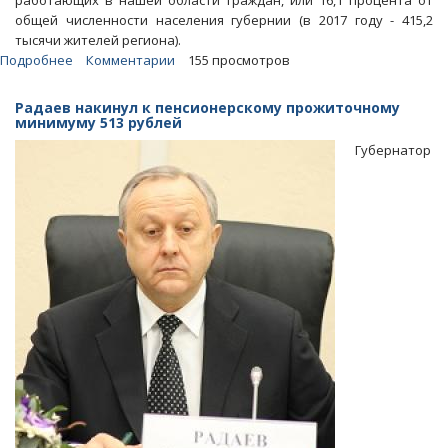
работающих в нашей области граждан, или 16,1 процента от
общей численности населения губернии (в 2017 году - 415,2
тысячи жителей региона).
Подробнее
о
Комментарии
155 просмотров
Доходы
почти
Радаев накинул к пенсионерскому прожиточному
400
минимуму 513 рублей
тысяч
Губернатор
саратовцев
не
дотягивают
даже
до
прожиточного
минимума