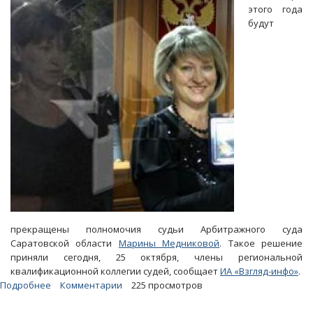
в
этого года
помещении
будут
ЦМК:
Никто
и
не
мог
пострадать
прекращены полномочия судьи Арбитражного суда
Саратовской области
Марины Медниковой
. Такое решение
приняли сегодня, 25 октября, члены региональной
квалификационной коллегии судей, сообщает
ИА «Взгляд-инфо»
.
Подробнее
о
Комментарии
225 просмотров
Оскандалившаяся