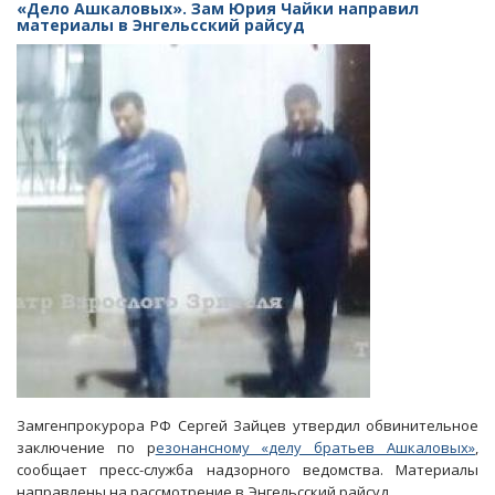
из-
«Дело Ашкаловых». Зам Юрия Чайки направил
за
материалы в Энгельсский райсуд
ДТП
в
Затоне
судья
Медникова
подала
в
отставку
Замгенпрокурора РФ Сергей Зайцев утвердил обвинительное
заключение по р
езонансному «
делу братьев Ашкаловых»
,
сообщает пресс-служба надзорного ведомства. Материалы
направлены на рассмотрение в Энгельсский райсуд.