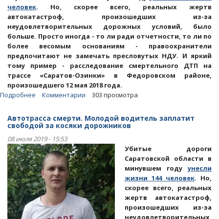
человек
. Но, скорее всего, реальных жертв
автокатастроф, произошедших из-за
неудовлетворительных дорожных условий, было
больше. Просто иногда - то ли ради отчетности, то ли по
более весомым основаниям - правоохранители
предпочитают не замечать пресловутых НДУ. И яркий
тому пример - расследование смертельного ДТП на
трассе «Саратов-Озинки» в Федоровском районе,
произошедшего 12 мая 2018 года.
Подробнее
о
Комментарии
303 просмотра
Статья.
Озинская
Автотрасса смерти. Молодой водитель заплатит
автотрасса
свободой за косяки дорожников
смерти
08 июля 2019 - 15:53
поможет
Убитые дороги
получить
Саратовской области в
срок
минувшем году
унесли
молодому
жизни 144 человек
. Но,
водителю
скорее всего, реальных
жертв автокатастроф,
произошедших из-за
неудовлетворительных