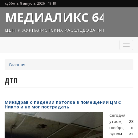
Перейти
суббота, 8 августа, 2026 - 19:18
к
МЕДИАЛИКС 64
основному
содержанию
ЦЕНТР ЖУРНАЛИСТСКИХ РАССЛЕДОВАНИЙ
Toggl
naviga
Вы
Главная
здесь
ДТП
Минздрав о падении потолка в помещении ЦМК:
Никто и не мог пострадать
Сегодня
утром, 28
ноября, в
одном из