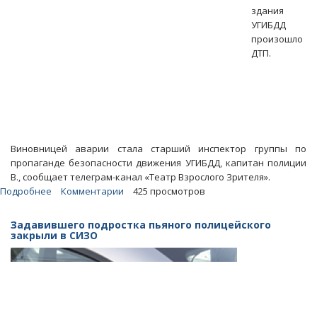
здания
УГИБДД
произошло
ДТП.
Виновницей аварии стала старший инспектор группы по
пропаганде безопасности движения УГИБДД, капитан полиции
В., сообщает телеграм-канал «Театр Взрослого Зрителя».
Подробнее
о
Комментарии
425 просмотров
Инспектор
УГИБДД
Задавившего подростка пьяного полицейского
устроила
закрыли в СИЗО
аварию
под
носом
у
своего