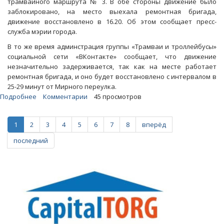
трамвайного маршрута № 3. В обе стороны движение было
заблокировано, на место выехала ремонтная бригада,
движение восстановлено в 16.20. Об этом сообщает пресс-
служба мэрии города.
В то же время админстрация группы «Трамваи и троллейбусы»
социальной сети «ВКонтакте» сообщает, что движение
незначительно задерживается, так как на месте работает
ремонтная бригада, и оно будет восстановлено с интервалом в
25-29 минут от Мирного переулка.
Подробнее
о
Комментарии
45 просмотров
После
часового
1
2
3
4
5
6
7
8
вперёд
простоя
в
последний
Саратове
пошли
трамваи
№
3