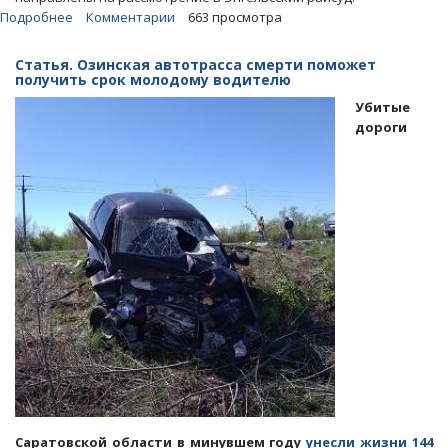
Подробнее
о
Комментарии
663 просмотра
«Дело
Ашкаловых».
Статья. Озинская автотрасса смерти поможет
Зам
получить срок молодому водителю
Юрия
Убитые
Чайки
дороги
направил
материалы
в
Энгельсский
райсуд
Саратовской области в минувшем году
унесли жизни 144