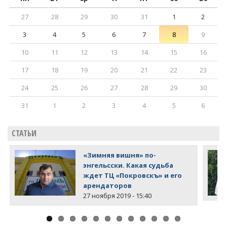
27
28
29
30
31
1
2
3
4
5
6
7
8
9
10
11
12
13
14
15
16
17
18
19
20
21
22
23
24
25
26
27
28
29
30
31
1
2
3
4
5
6
СТАТЬИ
«Зимняя вишня» по-
энгельсски. Какая судьба
ждет ТЦ «Покровскъ» и его
арендаторов
27 ноября 2019 - 15:40