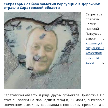
подростка
Секретарь Совбеза заметил коррупцию в дорожной
пьяного
отрасли Саратовской области
полицейского
Секретарь
закрыли
Совбеза
в
России
СИЗО
Николай
Патрушев
заявил о
вопиющей
ситуации с
качеством
ремонта
дорог
в
Саратовской области и ряде других субъектов Приволжья. Об
этом он заявил на прошедшем сегодня, 12 марта, в Ижевске
совместном выездном совещании с полпредом президента в