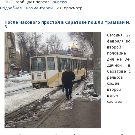
ПФО, сообщает портал
Sm-news
.
Подробнее
о
Комментарии
231 просмотр
Секретарь
Совбеза
После часового простоя в Саратове пошли трамваи №
заметил
3
коррупцию
Сегодня, 27
в
февраля, во
дорожной
второй
отрасли
половине
Саратовской
дня на 3-й
области
Дачной в
Саратове с
рельсов
сошел
второй
вагон
состава