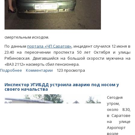
смертельным исходом.
По данным
портала «ЧП Саратов»
, инцидент случился 12 июня в
23.40 на пересечении проспекта 50 лет Октября и улицы
Рябиновская. Двигавшийся на большой скорости мужчина на
«ВАЗ 2112» насмерть сбил пенсионера.
Подробнее
о
Комментарии
123 просмотра
В
Саратове
Инспектор УГИБДД устроила аварию под носом у
полицейский
своего начальства
насмерть
Сегодня
сбил
утром,
пожилого
около 8.30,
мужчину
в Саратове
на улице
Аэропорт
возле