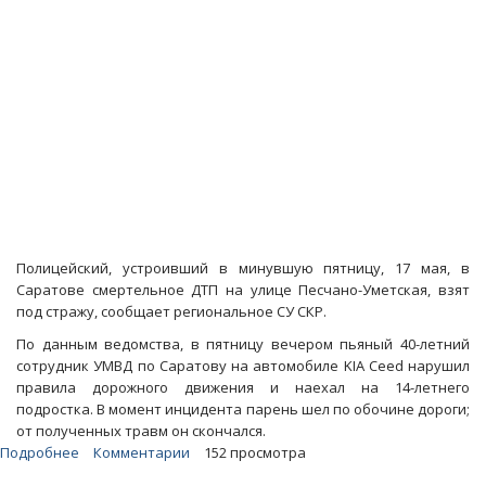
начальства
Полицейский, устроивший в минувшую пятницу, 17 мая, в
Саратове смертельное ДТП на улице Песчано-Уметская, взят
под стражу, сообщает региональное СУ СКР.
По данным ведомства, в пятницу вечером пьяный 40-летний
сотрудник УМВД по Саратову на автомобиле KIA Ceed нарушил
правила дорожного движения и наехал на 14-летнего
подростка. В момент инцидента парень шел по обочине дороги;
от полученных травм он скончался.
Подробнее
о
Комментарии
152 просмотра
Задавившего