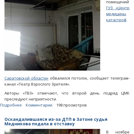
помещений
ГУЗ «Центр
медицины
катастроф
Саратовской области»
обвалился потолок, сообщает телеграм-
канал «Театр Взрослого Зрителя».
Авторы «ТВЗ» отмечают, что второй день подряд ЦМК
преследуют неприятности.
Подробнее
о
Комментарии
198 просмотров
Минздрав
о
Оскандалившаяся из-за ДТП в Затоне судья
падении
Медникова подала в отставку
потолка
В ноябре