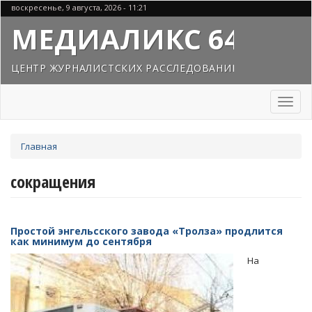
Перейти
воскресенье, 9 августа, 2026 - 11:21
к
МЕДИАЛИКС 64
основному
содержанию
ЦЕНТР ЖУРНАЛИСТСКИХ РАССЛЕДОВАНИЙ
Toggl
naviga
Вы
Главная
здесь
сокращения
Простой энгельсского завода «Тролза» продлится
как минимум до сентября
На