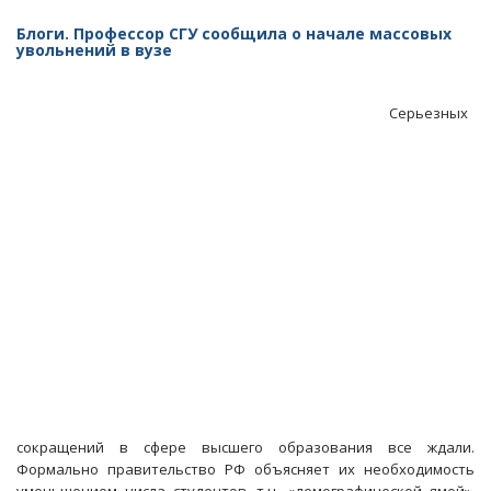
Росстат:
В
Блоги. Профессор СГУ сообщила о начале массовых
Саратовской
увольнений в вузе
области
за
месяц
Серьезных
стало
на
тысячу
безработных
больше
сокращений в сфере высшего образования все ждали.
Формально правительство РФ объясняет их необходимость