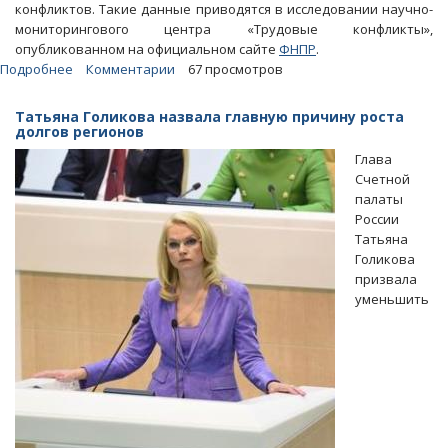
конфликтов. Такие данные приводятся в исследовании научно-
мониторингового центра «Трудовые конфликты»,
опубликованном на официальном сайте
ФНПР
.
Подробнее
о
Комментарии
67 просмотров
ПФО
занял
Татьяна Голикова назвала главную причину роста
третье
долгов регионов
место
Глава
по
Счетной
числу
палаты
социально-
России
трудовых
Татьяна
конфликтов
Голикова
призвала
уменьшить