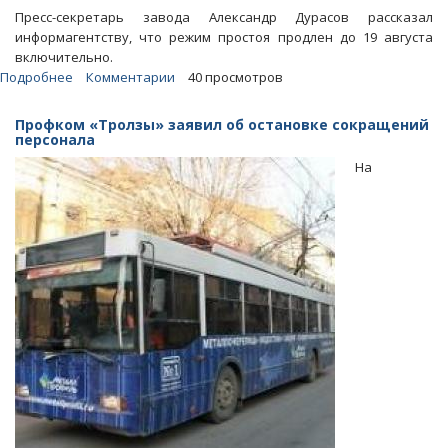
Пресс-секретарь завода Александр Дурасов рассказал
информагентству, что режим простоя продлен до 19 августа
включительно.
Подробнее
о
Комментарии
40 просмотров
СМИ:
На
Профком «Тролзы» заявил об остановке сокращений
«Тролзе»
персонала
продлили
На
режим
простоя
до
19
августа