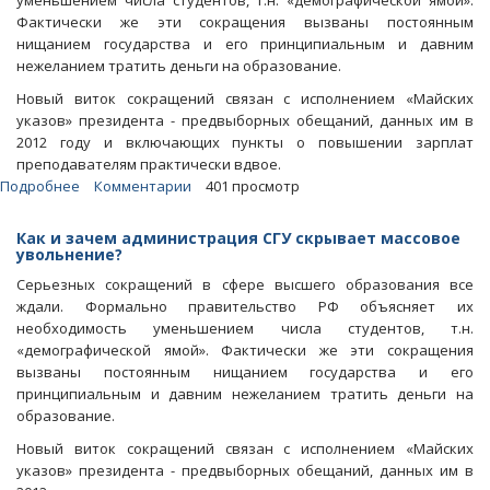
уменьшением числа студентов, т.н. «демографической ямой».
Фактически же эти сокращения вызваны постоянным
нищанием государства и его принципиальным и давним
нежеланием тратить деньги на образование.
Новый виток сокращений связан с исполнением «Майских
указов» президента - предвыборных обещаний, данных им в
2012 году и включающих пункты о повышении зарплат
преподавателям практически вдвое.
Подробнее
о
Комментарии
401 просмотр
Блоги.
Профессор
Как и зачем администрация СГУ скрывает массовое
СГУ
увольнение?
сообщила
Серьезных сокращений в сфере высшего образования все
о
ждали. Формально правительство РФ объясняет их
начале
необходимость уменьшением числа студентов, т.н.
массовых
«демографической ямой». Фактически же эти сокращения
увольнений
вызваны постоянным нищанием государства и его
в
принципиальным и давним нежеланием тратить деньги на
вузе
образование.
Новый виток сокращений связан с исполнением «Майских
указов» президента - предвыборных обещаний, данных им в