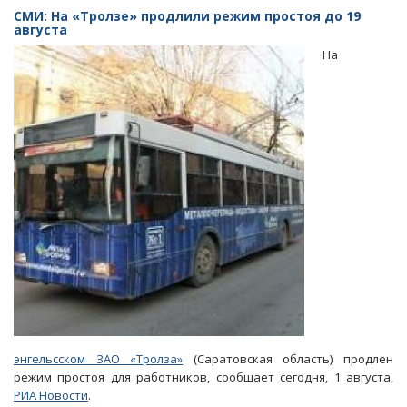
настаивает
СМИ: На «Тролзе» продлили режим простоя до 19
на
августа
банкротстве
На
энгельсской
мебельной
фабрики
энгельсском ЗАО «Тролза»
(Саратовская область) продлен
режим простоя для работников, сообщает сегодня, 1 августа,
РИА Новости
.