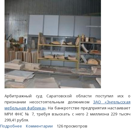
как
минимум
до
сентября
Арбитражный суд Саратовской области поступил иск о
признании несостоятельным должником
ЗАО «Энгельсская
мебельная фабрика»
. На банкротстве предприятия настаивает
МРИ ФНС № 7, требуя взыскать с него 2 миллиона 229 тысяч
299,41 рубля.
Подробнее
о
Комментарии
126 просмотров
Налоговая