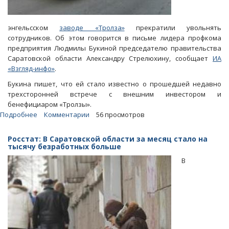
энгельсском
заводе «Тролза»
прекратили увольнять
сотрудников. Об этом говорится в письме лидера профкома
предприятия Людмилы Букиной председателю правительства
Саратовской области Александру Стрелюхину, сообщает
ИА
«Взгляд-инфо»
.
Букина пишет, что ей стало известно о прошедшей недавно
трехсторонней встрече с внешним инвестором и
бенефициаром «Тролзы».
Подробнее
о
Комментарии
56 просмотров
Профком
«Тролзы»
Росстат: В Саратовской области за месяц стало на
заявил
тысячу безработных больше
об
В
остановке
сокращений
персонала