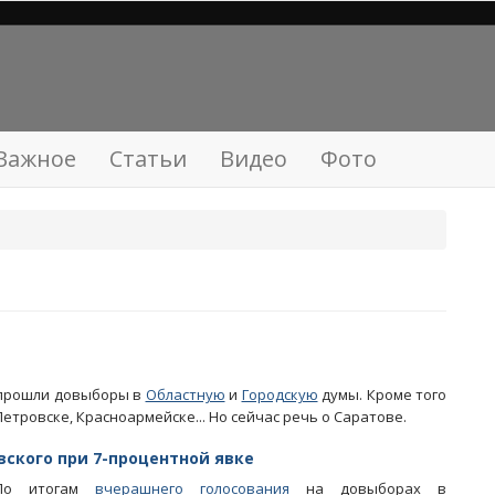
Важное
Статьи
Видео
Фото
е прошли довыборы в
Областную
и
Городскую
думы. Кроме того
тровске, Красноармейске... Но сейчас речь о Саратове.
вского при 7-процентной явке
По итогам
вчерашнего голосования
на довыборах в