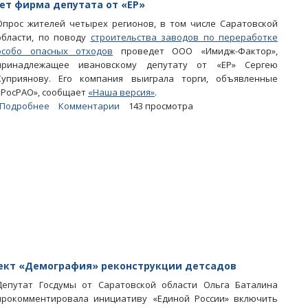
«добровольные
дет фирма депутата от «ЕР»
поборы»
Опрос жителей четырех регионов, в том числе Саратовской
для
области, по поводу
строительства заводов по переработке
тонущих
особо опасных отходов
проведет ООО «Имидж-Фактор»,
сибиряков
принадлежащее ивановскому депутату от «ЕР» Сергею
Куприянову. Его компания выиграла торги, объявленные
«РосРАО», сообщает
«Наша версия»
.
Подробнее
о
Комментарии
143 просмотра
Опрос
саратовцев
о
заводе
в
Горном
проведет
фирма
депутата
от
«ЕР»
оект «Демография» реконструкции детсадов
Депутат Госдумы от Саратовской области Ольга Баталина
прокомментировала инициативу «Единой России» включить