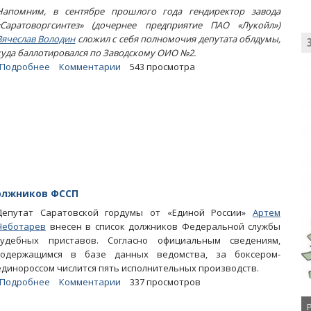
Напомним, в сентябре прошлого года гендиректор завода
«Саратоворгсинтез» (дочернее предприятие ПАО «Лукойл»)
Вячеслав Володин
сложил с себя полномочия депутата облдумы,
куда баллотировался по Заводскому ОИО №2.
Подробнее
о
Комментарии
543 просмотра
Избирком:
Думский
мандат
Вячеслава
Володина
достается
Татьяне
Ерохиной
должников ФССП
Депутат Саратовской гордумы от «Единой России»
Артем
Чеботарев
внесен в список должников Федеральной службы
судебных приставов. Согласно официальным сведениям,
содержащимся в базе данных ведомства, за боксером-
единороссом числится пять исполнительных производств.
Подробнее
о
Комментарии
337 просмотров
Артема
Чеботарева