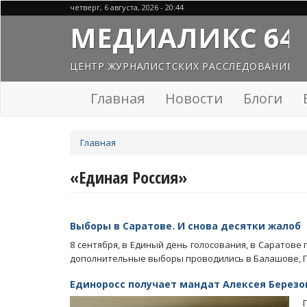
Перейти
четверг, 6 августа, 2026 - 20:44
к
МЕДИАЛИКС 64
основному
содержанию
ЦЕНТР ЖУРНАЛИСТСКИХ РАССЛЕДОВАНИЙ
Главная
Новости
Блоги
Вы
Главная
здесь
«Единая Россия»
Выборы в Саратове. И снова десятки жалоб
8 сентября, в Единый день голосования, в Саратов
дополнительные выборы проводились в Балашове, Пе
Единоросс получает мандат Алексея Березо