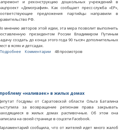
капремонт и реконструкцию дошкольных учреждений в
нацпроект «Демография». Как сообщает пресс-служба «ЕР»,
соответствующие предложения партийцы направили в
правительство РФ.
По мнению авторов этой идеи, эта мера позволит выполнить
поставленную президентом России Владимиром Путиным
задачу создать до конца этого года 90 тысяч дополнительных
мест в яслях и детсадах.
Подробнее
о
Комментарии
48 просмотров
Баталина
выступила
за
включение
в
нацпроект
«Демография»
проблему «наливаек» в жилых домах
реконструкции
Депутат Госдумы от Саратовской области Ольга Баталина
детсадов
выступила за возвращение регионам права закрывать
находящиеся в жилых домах распивочные. Об этом она
написала на своей странице в соцсети Facebook.
Парламентарий сообщила, что от жителей идет много жалоб