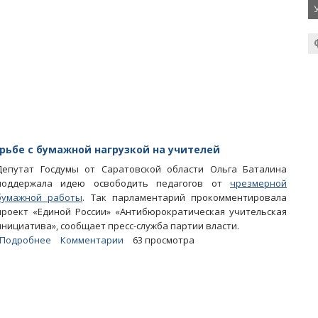
внесли
в
базу
данных
должников
ФССП
рьбе с бумажной нагрузкой на учителей
Депутат Госдумы от Саратовской области Ольга Баталина
поддержала идею освободить педагогов от
чрезмерной
бумажной работы
. Так парламентарий прокомментировала
проект «Единой России» «Антибюрократическая учительская
инициатива», сообщает пресс-служба партии власти.
Подробнее
о
Комментарии
63 просмотра
Баталина
объявила
сбор
предложений
по