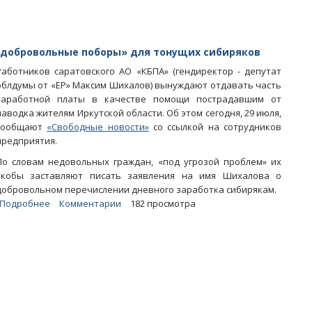
авто
 «добровольные поборы» для тонущих сибиряков
Работников саратовского АО «КБПА» (гендиректор - депутат
облдумы от «ЕР» Максим Шихалов) вынуждают отдавать часть
заработной платы в качестве помощи пострадавшим от
паводка жителям Иркутской области. Об этом сегодня, 29 июля,
сообщают
«Свободные новости»
со ссылкой на сотрудников
предприятия.
По словам недовольных граждан, «под угрозой проблем» их
якобы заставляют писать заявления на имя Шихалова о
добровольном перечислении дневного заработка сибирякам.
Подробнее
о
Комментарии
182 просмотра
СМИ:
На
заводе
депутата
от
«ЕР»
начались