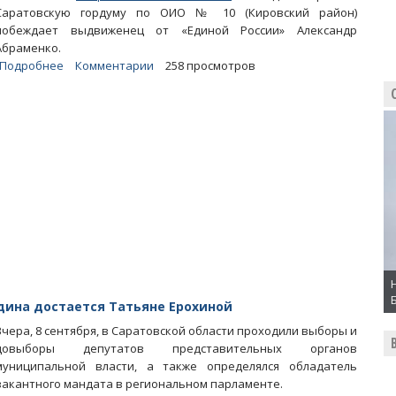
Саратовскую гордуму по ОИО № 10 (Кировский район)
побеждает выдвиженец от «Единой России» Александр
Абраменко.
Подробнее
о
Комментарии
258 просмотров
Единоросс
получает
мандат
Алексея
Березовского
при
7-
процентной
явке
дина достается Татьяне Ерохиной
Вчера, 8 сентября, в Саратовской области проходили выборы и
довыборы депутатов представительных органов
муниципальной власти, а также определялся обладатель
вакантного мандата в региональном парламенте.