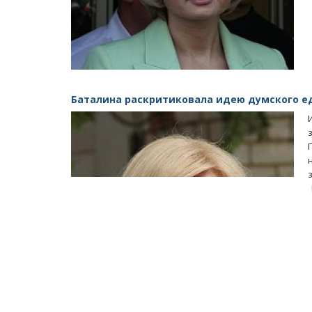
Баталина раскритиковала идею думского ед