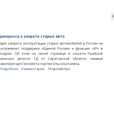
борьбе
с
бумажной
нагрузкой
на
учителей
иноросса о запрете старых авто
Идея запрета эксплуатации старых автомобилей в России не
заслуживает поддержки «Единой России» и фракции «ЕР» в
Госдуме. Об этом на своей странице в соцсети Facebook
написала депутат ГД от Саратовской области, первый
замсекретаря Генсовета партии Ольга Баталина.
Подробнее
о
Комментарии
74 просмотра
Баталина
раскритиковала
идею
думского
единоросса
о
запрете
старых